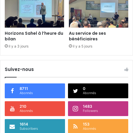
Horizons Sahel à l’heure du
Au service de ses
bilan
bénéficiaires
il y a 3 jours
il y a 5 jours
Suivez-nous
8711
0
Abonnés
Abonnés
210
1483
Abonnés
Followers
1614
153
Subscribers
Abonnés