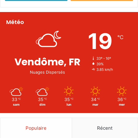
Météo
19
℃
Vendôme, FR
33º - 16º
39%
3.85 km/h
Nuages Dispersés
33
35
35
34
36
℃
℃
℃
℃
℃
sam
dim
lun
mar
mer
Populaire
Récent