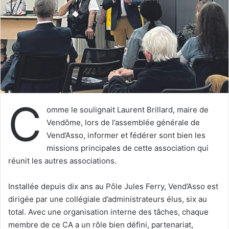
u
n
c
o
u
r
r
i
C
e
omme le soulignait Laurent Brillard, maire de
l
Vendôme, lors de l’assemblée générale de
Vend’Asso, informer et fédérer sont bien les
missions principales de cette association qui
réunit les autres associations.
Installée depuis dix ans au Pôle Jules Ferry, Vend’Asso est
dirigée par une collégiale d’administrateurs élus, six au
total. Avec une organisation interne des tâches, chaque
membre de ce CA a un rôle bien défini, partenariat,