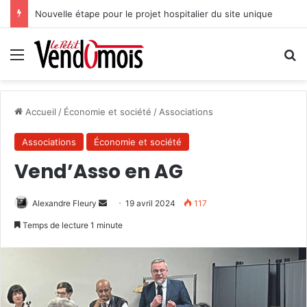
Nouvelle étape pour le projet hospitalier du site unique
Menu
R
Accueil
/
Économie et société
/
Associations
Associations
Économie et société
Vend’Asso en AG
Alexandre Fleury
E
19 avril 2024
117
n
Temps de lecture 1 minute
v
o
y
e
r