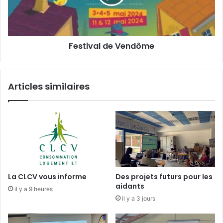
q
v
u
a
e
l
l
d
Festival de Vendôme
l
e
e
V
s
e
d
n
Articles similaires
é
d
m
ô
a
m
r
e
c
h
e
s
?
La CLCV vous informe
Des projets futurs pour les
aidants
il y a 9 heures
il y a 3 jours