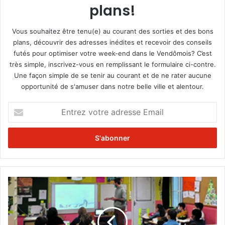
plans!
Vous souhaitez être tenu(e) au courant des sorties et des bons
plans, découvrir des adresses inédites et recevoir des conseils
futés pour optimiser votre week-end dans le Vendômois? C’est
très simple, inscrivez-vous en remplissant le formulaire ci-contre.
Une façon simple de se tenir au courant et de ne rater aucune
opportunité de s'amuser dans notre belle ville et alentour.
E
n
t
r
e
z
v
o
E
t
c
r
o
e
l
a
e