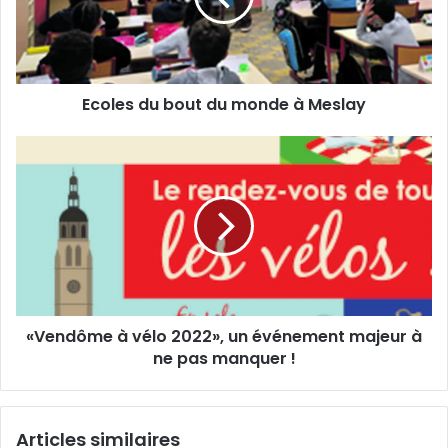
d
s
r
d
e
u
s
b
s
Ecoles du bout du monde à Meslay
o
e
u
E
t
«
m
d
V
a
u
e
i
m
n
l
o
d
n
ô
d
m
e
e
à
à
«Vendôme à vélo 2022», un événement majeur à
M
v
e
ne pas manquer !
é
s
l
l
o
a
2
Articles similaires
y
0