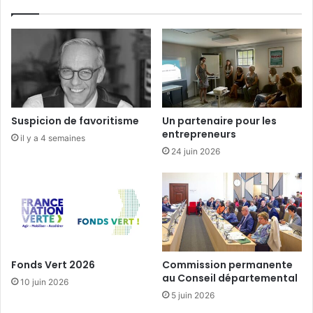
2
2
»
,
u
n
é
v
Suspicion de favoritisme
Un partenaire pour les
é
entrepreneurs
il y a 4 semaines
n
24 juin 2026
e
m
e
n
t
m
a
j
Fonds Vert 2026
Commission permanente
e
au Conseil départemental
10 juin 2026
u
5 juin 2026
r