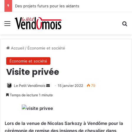
Des projets futurs pour les aidants
Menu
R
Accueil
/
Économie et société
Économie et société
Visite privée
Le Petit Vendômois
E
15 janvier 2022
79
n
Temps de lecture 1 minute
v
o
y
e
Lors de la venue de Nicolas Sarkozy à Vendôme pour la
r
cérémonie de remise des insignes de chevalier dans