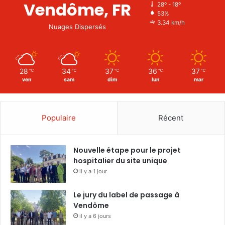
Vendôme, FR
28º - 18º
53%
3.34 km/h
Nuages Dispersés
28
34
37
36
37
℃
℃
℃
℃
℃
ven
sam
dim
lun
mar
Populaire
Récent
Nouvelle étape pour le projet
hospitalier du site unique
il y a 1 jour
Le jury du label de passage à
Vendôme
il y a 6 jours