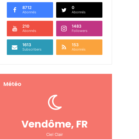
8712
0
Abonnés
Abonnés
210
1483
Abonnés
Followers
1613
153
Subscribers
Abonnés
Météo
Vendôme, FR
Ciel Clair