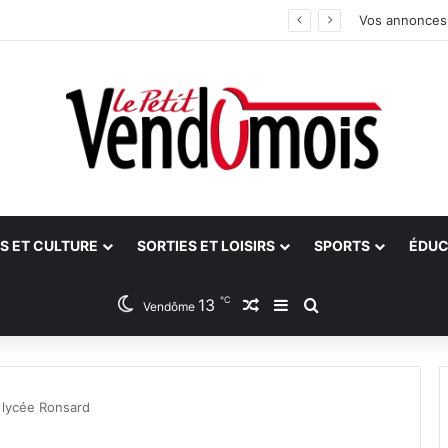
 aidants
Vos annonces
S ET CULTURE
SORTIES ET LOISIRS
SPORTS
ÉDUC
℃
13
Article Aléatoire
Sidebar (barre latéra
Rechercher
Vendôme
u lycée Ronsard