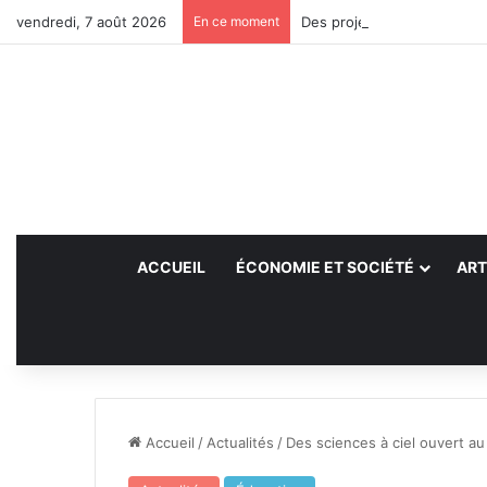
vendredi, 7 août 2026
En ce moment
Des projets futurs pour les
ACCUEIL
ÉCONOMIE ET SOCIÉTÉ
ART
Accueil
/
Actualités
/
Des sciences à ciel ouvert a