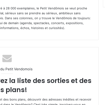
iré à 28 000 exemplaires, le Petit Vendômois se veut proche
vial, sérieux sans se prendre au sérieux, ambitieux sans
s. Dans ses colonnes, on y trouve le Vendômois de toujours:
 celui de demain (agenda, spectacles, concerts, expositions,
informations, échos, histoires et curiosités).
l du Petit Vendomois
 la liste des sorties et des
s plans!
et des bons plans, découvrir des adresses inédites et recevoir
d dans le Vendômois? C’est très simple, inscrivez-vous en