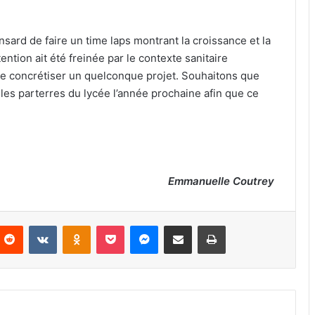
sard de faire un time laps montrant la croissance et la
ntion ait été freinée par le contexte sanitaire
 de concrétiser un quelconque projet. Souhaitons que
les parterres du lycée l’année prochaine afin que ce
Emmanuelle Coutrey
Reddit
VKontakte
Odnoklassniki
Pocket
Messenger
Partager par email
Imprimer