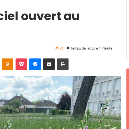
ciel ouvert au
81
Temps de lecture 1 minute
ontakte
Odnoklassniki
Pocket
Messenger
Partager par email
Imprimer