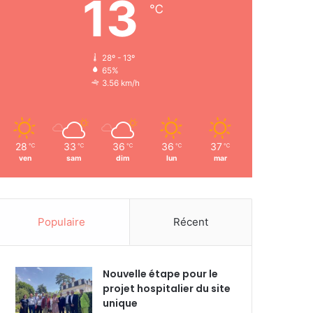
13
℃
28º - 13º
65%
3.56 km/h
28
33
36
36
37
℃
℃
℃
℃
℃
ven
sam
dim
lun
mar
Populaire
Récent
Nouvelle étape pour le
projet hospitalier du site
unique