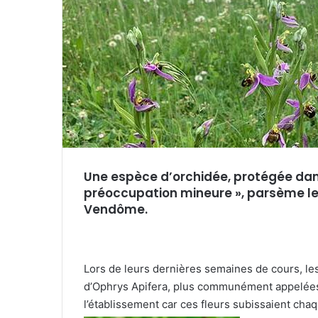
r
r
i
e
l
Une espèce d’orchidée, protégée dans
préoccupation mineure », parsème le
Vendôme.
Lors de leurs dernières semaines de cours, les
d’Ophrys Apifera, plus communément appelées 
l’établissement car ces fleurs subissaient cha