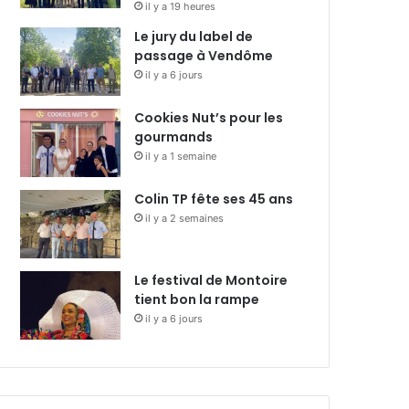
il y a 19 heures
Le jury du label de
passage à Vendôme
il y a 6 jours
Cookies Nut’s pour les
gourmands
il y a 1 semaine
Colin TP fête ses 45 ans
il y a 2 semaines
Le festival de Montoire
tient bon la rampe
il y a 6 jours