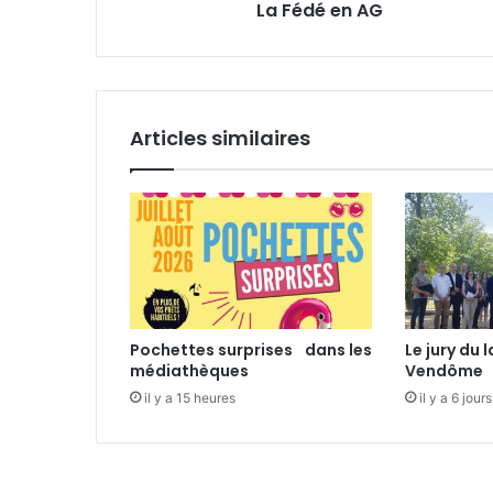
La Fédé en AG
G
E
m
a
i
l
Articles similaires
Pochettes surprises dans les
Le jury du
médiathèques
Vendôme
il y a 15 heures
il y a 6 jours