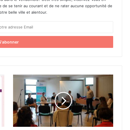
le de se tenir au courant et de ne rater aucune opportunité de
re belle ville et alentour.
L
e
B
i
e
n
-
ê
t