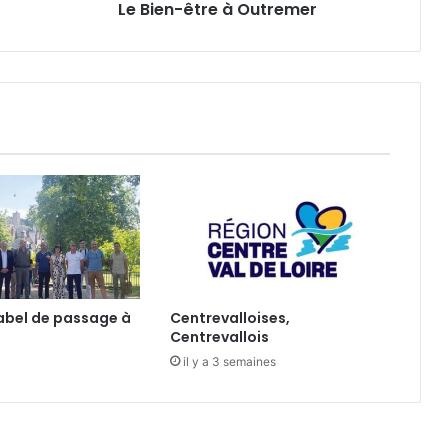
Le Bien-être à Outremer
r
e
à
O
u
t
r
e
m
e
r
 label de passage à
Centrevalloises,
Centrevallois
il y a 3 semaines