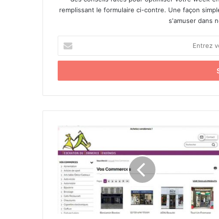
remplissant le formulaire ci-contre. Une façon simp
s'amuser dans not
E
n
t
r
e
z
v
o
t
L
r
a
e
F
a
é
d
d
r
é
e
e
s
n
s
A
e