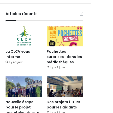
Articles récents
La CLCV vous
Pochettes
informe
surprises dans les
médiathèques
il y a 1 jour
il y a 2 jours
Nouvelle étape
Des projets futurs
pour le projet
pour les aidants
hospitalier du site
il y a 3 jours