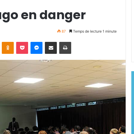
Hugo en danger
87
Temps de lecture 1 minute
ontakte
Odnoklassniki
Pocket
Messenger
Partager par email
Imprimer