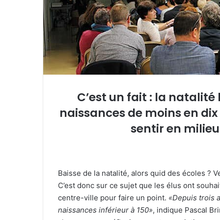
e
l
C’est un fait : la natalit
naissances de moins en dix a
sentir en milie
Baisse de la natalité, alors quid des écoles 
C’est donc sur ce sujet que les élus ont souha
centre-ville pour faire un point.
«Depuis trois
naissances inférieur à 150»
, indique Pascal Br