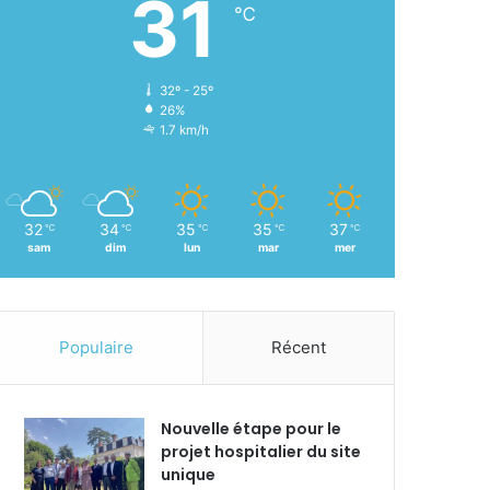
31
℃
32º - 25º
26%
1.7 km/h
32
34
35
35
37
℃
℃
℃
℃
℃
sam
dim
lun
mar
mer
Populaire
Récent
Nouvelle étape pour le
projet hospitalier du site
unique