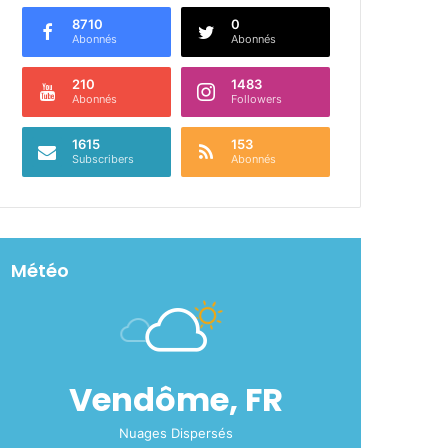
8710
0
Abonnés
Abonnés
210
1483
Abonnés
Followers
1615
153
Subscribers
Abonnés
Météo
Vendôme, FR
Nuages Dispersés