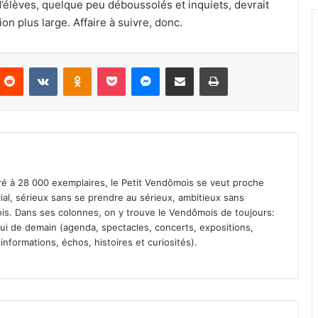
’élèves, quelque peu déboussolés et inquiets, devrait
n plus large. Affaire à suivre, donc.
Reddit
VKontakte
Odnoklassniki
Pocket
Messenger
Partager par email
Imprimer
iré à 28 000 exemplaires, le Petit Vendômois se veut proche
vial, sérieux sans se prendre au sérieux, ambitieux sans
s. Dans ses colonnes, on y trouve le Vendômois de toujours:
 celui de demain (agenda, spectacles, concerts, expositions,
informations, échos, histoires et curiosités).