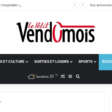
 hospitalier du site unique
Vos annonces
S ET CULTURE
SORTIES ET LOISIRS
SPORTS
ÉDUC
℃
31
Article Aléatoire
Sidebar (barre latéra
Rechercher
Vendôme
r