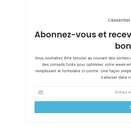
L'essentie
Abonnez-vous et recevez
bon
Vous souhaitez être tenu(e) au courant des sorties 
des conseils futés pour optimiser votre week-en
remplissant le formulaire ci-contre. Une façon simp
s'amuser dans not
E
n
t
r
e
z
v