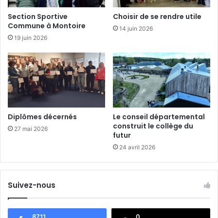
e
n
Section Sportive
Choisir de se rendre utile
d
Commune à Montoire
14 juin 2026
ô
19 juin 2026
m
e
Diplômes décernés
Le conseil départemental
construit le collège du
27 mai 2026
futur
24 avril 2026
Suivez-nous
8711
0