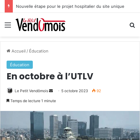
Nouvelle étape pour le projet hospitalier du site unique
Menu
R
Accueil
/
Éducation
Éducation
En octobre à l’UTLV
Le Petit Vendômois
E
5 octobre 2023
92
n
Temps de lecture 1 minute
v
o
y
e
r