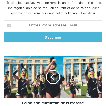
très simple, inscrivez-vous en remplissant le formulaire ci-contre.
Une façon simple de se tenir au courant et de ne rater aucune
opportunité de s'amuser dans notre belle ville et alentour.
E
n
t
r
e
z
v
o
L
t
a
r
s
e
a
a
i
d
s
r
o
e
n
s
c
s
La saison culturelle de l’Hectare
u