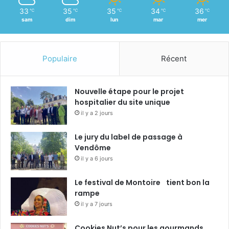
33
35
35
34
36
℃
℃
℃
℃
℃
sam
dim
lun
mar
mer
Populaire
Récent
Nouvelle étape pour le projet
hospitalier du site unique
il y a 2 jours
Le jury du label de passage à
Vendôme
il y a 6 jours
Le festival de Montoire tient bon la
rampe
il y a 7 jours
Cookies Nut’s pour les gourmands