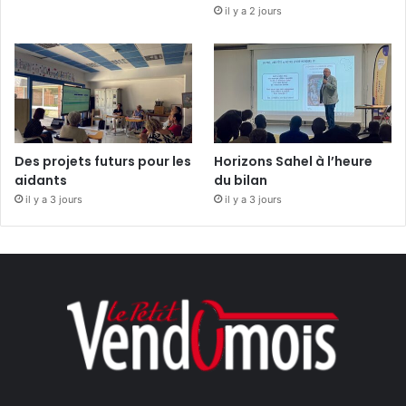
il y a 2 jours
Des projets futurs pour les
Horizons Sahel à l’heure
aidants
du bilan
il y a 3 jours
il y a 3 jours