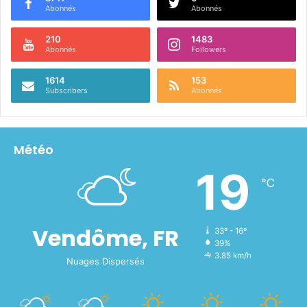
Abonnés
Abonnés
210
1483
Abonnés
Followers
1614
153
Subscribers
Abonnés
Météo
19
℃
Vendôme, FR
33º - 16º
39%
3.85 km/h
Nuages Dispersés