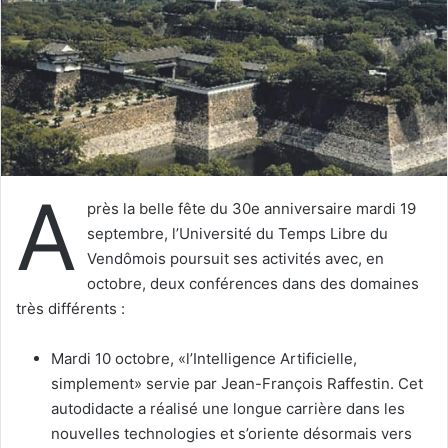
u
n
c
o
u
r
r
i
A
e
près la belle fête du 30e anniversaire mardi 19
l
septembre, l’Université du Temps Libre du
Vendômois poursuit ses activités avec, en
octobre, deux conférences dans des domaines
très différents :
Mardi 10 octobre, «l’Intelligence Artificielle,
simplement» servie par Jean-François Raffestin. Cet
autodidacte a réalisé une longue carrière dans les
nouvelles technologies et s’oriente désormais vers