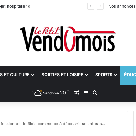
jet hospitalier du site unique
Vos annonces
S ET CULTURE
SORTIES ET LOISIRS
SPORTS
ÉDUC
℃
20
Article Aléatoire
Sidebar (barre latéra
Rechercher
Vendôme
rofessionnel de Blois commence à découvrir ses atouts…