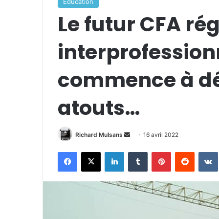
Éducation
Le futur CFA ré
interprofession
commence à dé
atouts…
Richard Mulsans
E
16 avril 2022
n
Facebook
X
Linkedin
Tumblr
Pinterest
Reddit
VK
v
o
y
e
r
u