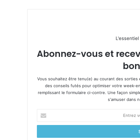
L'essentie
Abonnez-vous et recevez
bon
Vous souhaitez être tenu(e) au courant des sorties 
des conseils futés pour optimiser votre week-en
remplissant le formulaire ci-contre. Une façon simp
s'amuser dans not
E
n
t
r
e