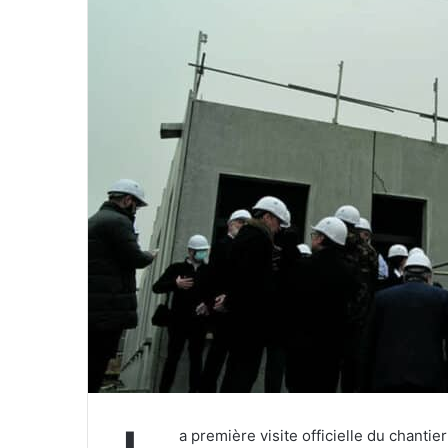
n
c
o
u
r
r
i
e
l
a première visite officielle du chanti