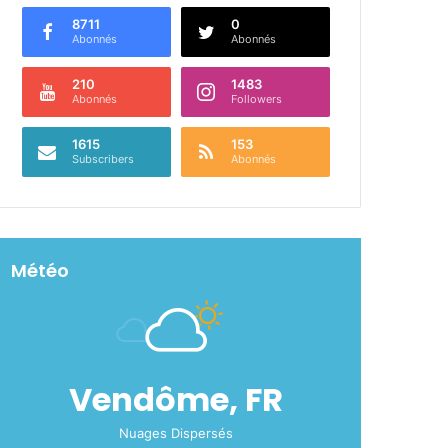
8711
0
Abonnés
Abonnés
210
1483
Abonnés
Followers
1615
153
Subscribers
Abonnés
Météo
Vendôme, FR
Nuages Dispersés