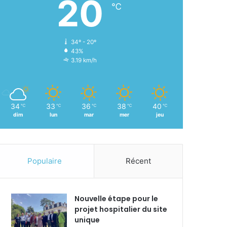
20
℃
34º - 20º
43%
3.19 km/h
34
33
36
38
40
℃
℃
℃
℃
℃
dim
lun
mar
mer
jeu
Populaire
Récent
Nouvelle étape pour le
projet hospitalier du site
unique