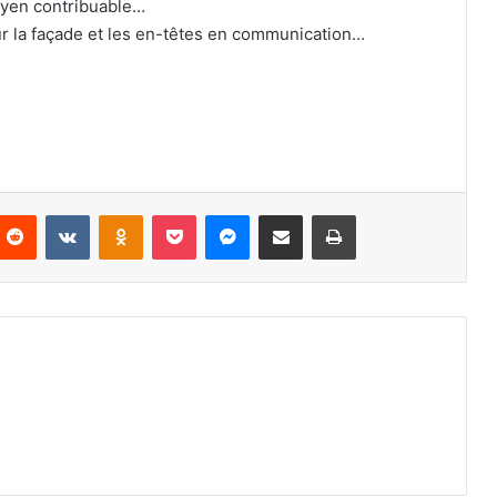
oyen contribuable…
r la façade et les en-têtes en communication…
Reddit
VKontakte
Odnoklassniki
Pocket
Messenger
Partager par email
Imprimer