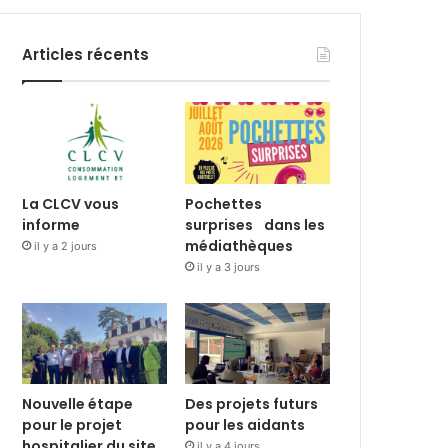
Articles récents
La CLCV vous
Pochettes
informe
surprises dans les
médiathèques
il y a 2 jours
il y a 3 jours
Nouvelle étape
Des projets futurs
pour le projet
pour les aidants
hospitalier du site
il y a 4 jours