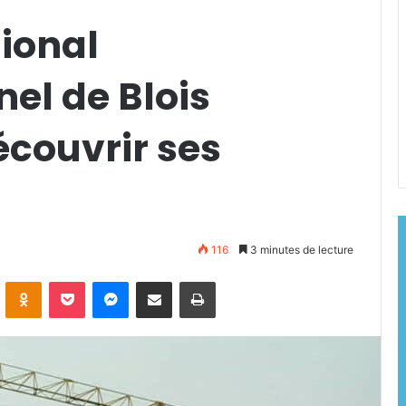
gional
nel de Blois
couvrir ses
116
3 minutes de lecture
ontakte
Odnoklassniki
Pocket
Messenger
Partager par email
Imprimer