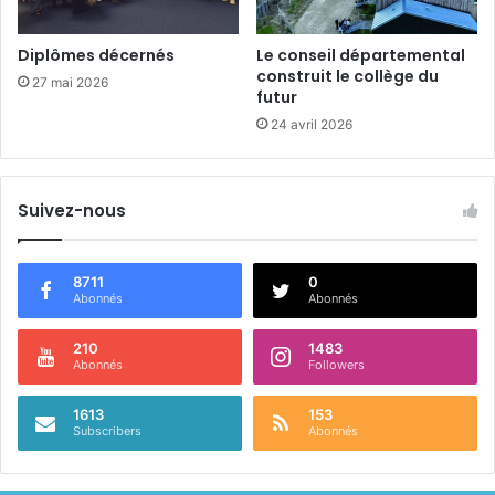
Diplômes décernés
Le conseil départemental
construit le collège du
27 mai 2026
futur
24 avril 2026
Suivez-nous
8711
0
Abonnés
Abonnés
210
1483
Abonnés
Followers
1613
153
Subscribers
Abonnés