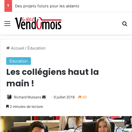
Des projets futurs pour les aidants
Menu
R
Accueil
/
Éducation
Éducation
Les collégiens haut la
main !
Richard Mulsans
E
9 juillet 2018
93
n
2 minutes de lecture
v
o
y