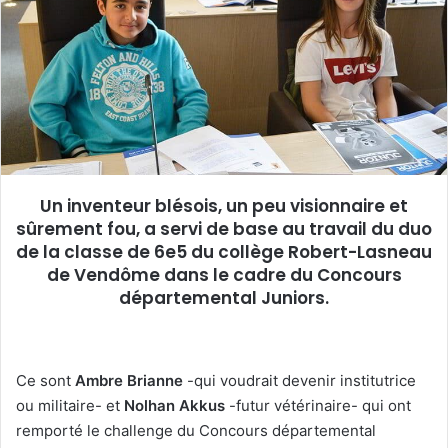
e
r
u
n
c
o
u
r
r
Un inventeur blésois, un peu visionnaire et
i
sûrement fou, a servi de base au travail du duo
e
de la classe de 6e5 du collège Robert-Lasneau
l
de Vendôme dans le cadre du Concours
départemental Juniors.
Ce sont
Ambre Brianne
-qui voudrait devenir institutrice
ou militaire- et
Nolhan Akkus
-futur vétérinaire- qui ont
remporté le challenge du Concours départemental