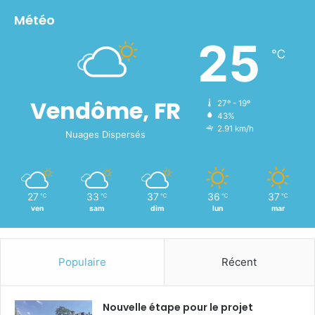
Météo
25
℃
Vendôme, FR
27º - 19º
43%
2.91 km/h
Nuages Dispersés
27
33
37
36
37
℃
℃
℃
℃
℃
ven
sam
dim
lun
mar
Populaire
Récent
Nouvelle étape pour le projet