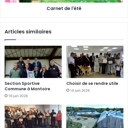
l
Carnet de l'été
'
é
t
é
Articles similaires
Section Sportive
Choisir de se rendre utile
Commune à Montoire
14 juin 2026
19 juin 2026