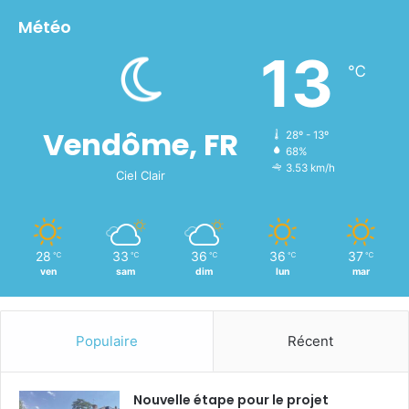
Météo
13
℃
Vendôme, FR
28º - 13º
68%
3.53 km/h
Ciel Clair
28
33
36
36
37
℃
℃
℃
℃
℃
ven
sam
dim
lun
mar
Populaire
Récent
Nouvelle étape pour le projet