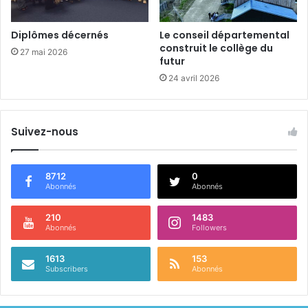
c
h
e
Diplômes décernés
Le conseil départemental
&
construit le collège du
27 mai 2026
H
futur
a
24 avril 2026
u
t
-
Suivez-nous
V
e
n
d
8712
0
Abonnés
Abonnés
ô
m
o
210
1483
Abonnés
Followers
i
s
1613
153
Subscribers
Abonnés