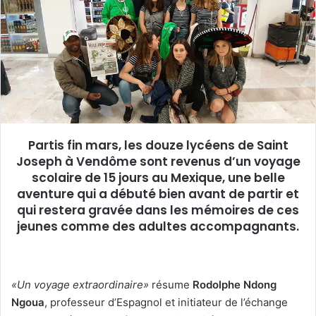
e
r
u
n
c
o
u
r
r
Partis fin mars, les douze lycéens de Saint
i
Joseph à Vendôme sont revenus d’un voyage
e
scolaire de 15 jours au Mexique, une belle
l
aventure qui a débuté bien avant de partir et
qui restera gravée dans les mémoires de ces
jeunes comme des adultes accompagnants.
«Un voyage extraordinaire»
résume
Rodolphe Ndong
Ngoua
, professeur d’Espagnol et initiateur de l’échange