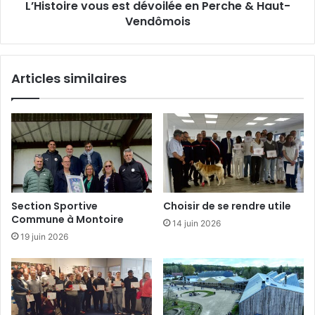
L’Histoire vous est dévoilée en Perche & Haut-
p
e
e
Vendômois
v
a
o
u
u
n
s
Articles similaires
e
e
u
s
v
t
e
d
é
v
o
i
l
Section Sportive
Choisir de se rendre utile
é
Commune à Montoire
14 juin 2026
e
19 juin 2026
e
n
P
e
r