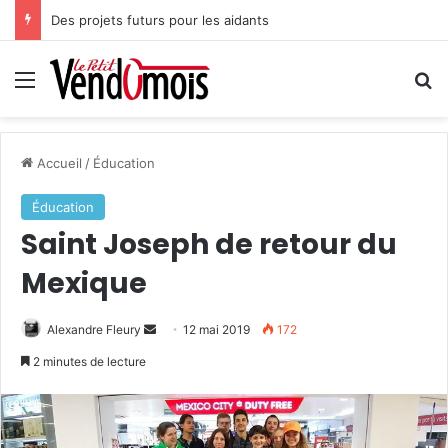
Des projets futurs pour les aidants
Menu
R
Accueil
/
Éducation
Éducation
Saint Joseph de retour du
Mexique
Alexandre Fleury
E
12 mai 2019
172
n
2 minutes de lecture
v
o
y