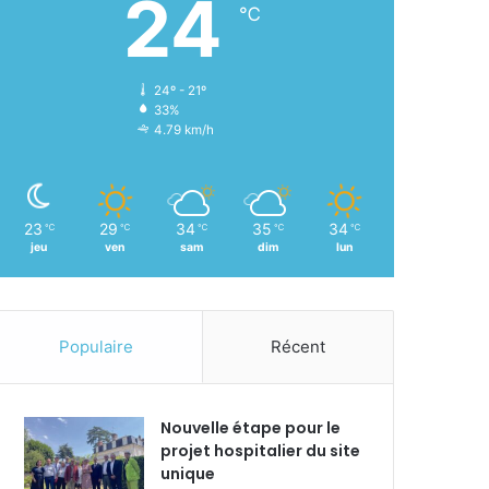
24
℃
24º - 21º
33%
4.79 km/h
23
29
34
35
34
℃
℃
℃
℃
℃
jeu
ven
sam
dim
lun
Populaire
Récent
Nouvelle étape pour le
projet hospitalier du site
unique