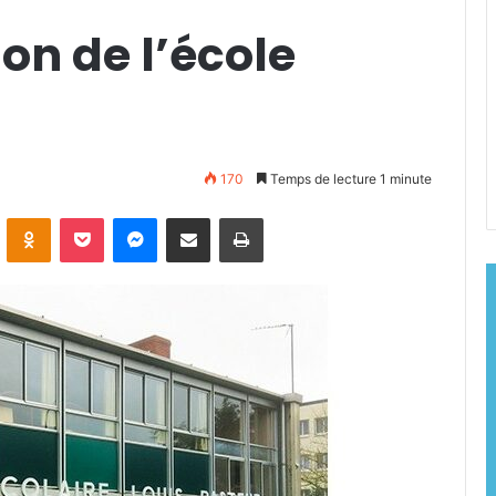
ion de l’école
170
Temps de lecture 1 minute
ontakte
Odnoklassniki
Pocket
Messenger
Partager par email
Imprimer