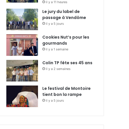
il y a 11 heures
Le jury du label de
passage à Vendôme
il y a 5 jours
Cookies Nut’s pour les
gourmands
il y a 1 semaine
Colin TP fête ses 45 ans
il y a 2 semaines
Le festival de Montoire
tient bon la rampe
il y a 5 jours