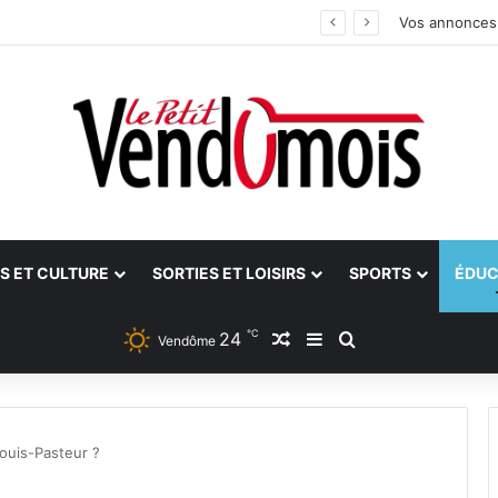
an
Vos annonces
S ET CULTURE
SORTIES ET LOISIRS
SPORTS
ÉDUC
℃
24
Article Aléatoire
Sidebar (barre latéra
Rechercher
Vendôme
 Louis-Pasteur ?