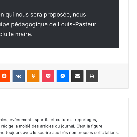
ion qui nous sera proposée, nous
équipe pédagogique de Louis-Pasteur
lu le maire.
Reddit
VKontakte
Odnoklassniki
Pocket
Messenger
Partager par email
Imprimer
ales, événements sportifs et culturels, reportages,
l rédige la moitié des articles du journal. C’est la figure
pond toujours avec le sourire aux très nombreuses sollicitations.