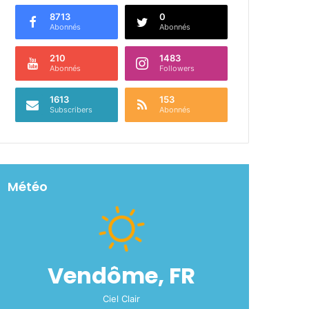
8713
0
Abonnés
Abonnés
210
1483
Abonnés
Followers
1613
153
Subscribers
Abonnés
Météo
Vendôme, FR
Ciel Clair