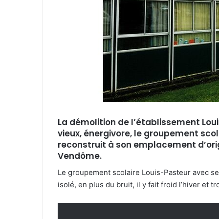
r
r
i
e
l
La démolition de l’établissement Lo
vieux, énergivore, le groupement sco
reconstruit à son emplacement d’orig
Vendôme.
Le groupement scolaire Louis-Pasteur avec se
isolé, en plus du bruit, il y fait froid l’hiver et t