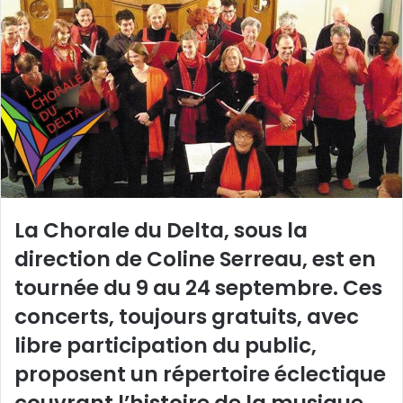
y
e
r
u
n
c
o
u
r
r
La Chorale du Delta, sous la
i
direction de Coline Serreau, est en
e
l
tournée du 9 au 24 septembre. Ces
concerts, toujours gratuits, avec
libre participation du public,
proposent un répertoire éclectique
couvrant l’histoire de la musique