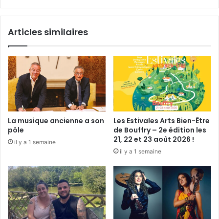
n
y
a
Articles similaires
f
a
i
t
l
a
f
ê
t
La musique ancienne a son
Les Estivales Arts Bien-Être
e
pôle
de Bouffry – 2e édition les
q
21, 22 et 23 août 2026 !
il y a 1 semaine
u
il y a 1 semaine
a
n
d
m
ê
m
e