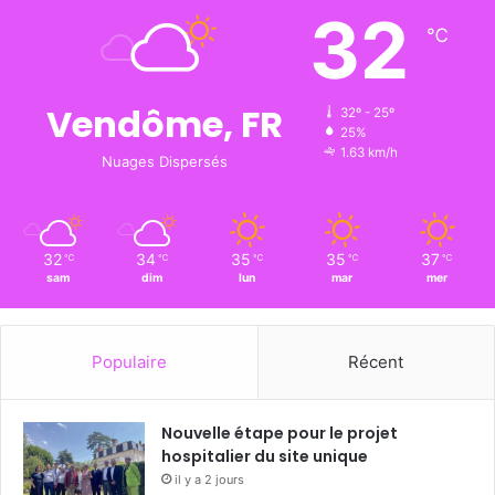
32
℃
Vendôme, FR
32º - 25º
25%
1.63 km/h
Nuages Dispersés
32
34
35
35
37
℃
℃
℃
℃
℃
sam
dim
lun
mar
mer
Populaire
Récent
Nouvelle étape pour le projet
hospitalier du site unique
il y a 2 jours