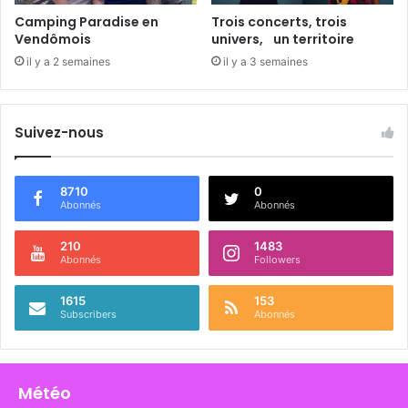
!
Camping Paradise en
Trois concerts, trois
Vendômois
univers, un territoire
il y a 2 semaines
il y a 3 semaines
Suivez-nous
8710
0
Abonnés
Abonnés
210
1483
Abonnés
Followers
1615
153
Subscribers
Abonnés
Météo