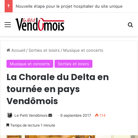
Nouvelle étape pour le projet hospitalier du site unique
Menu
R
Accueil
/
Sorties et loisirs
/
Musique et concerts
Musique et concerts
Sorties et loisirs
La Chorale du Delta en
tournée en pays
Vendômois
Le Petit Vendômois
E
6 septembre 2017
114
n
Temps de lecture 1 minute
v
o