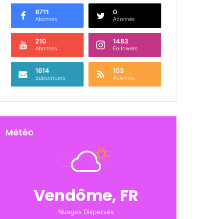
8711
0
Abonnés
Abonnés
210
1483
Abonnés
Followers
1614
153
Subscribers
Abonnés
Météo
Vendôme, FR
Nuages Dispersés