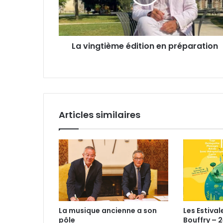
g
e
t
s
i
s
è
e
La vingtième édition en préparation
m
E
e
m
é
a
d
i
i
l
t
i
Articles similaires
o
n
e
n
p
r
é
p
a
La musique ancienne a son
Les Estival
r
pôle
Bouffry – 2
a