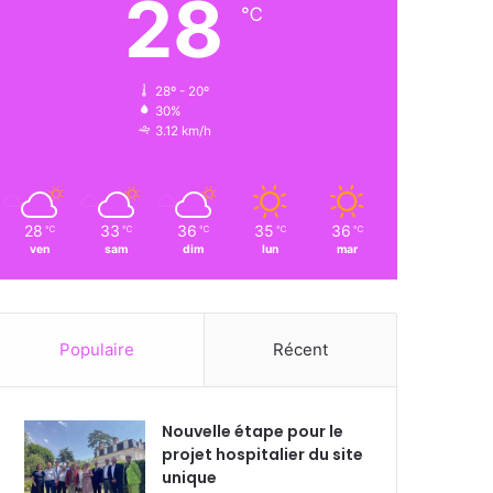
28
℃
28º - 20º
30%
3.12 km/h
28
33
36
35
36
℃
℃
℃
℃
℃
ven
sam
dim
lun
mar
Populaire
Récent
Nouvelle étape pour le
projet hospitalier du site
unique