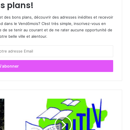
s plans!
et des bons plans, découvrir des adresses inédites et recevoir
d dans le Vendômois? C’est très simple, inscrivez-vous en
le de se tenir au courant et de ne rater aucune opportunité de
re belle ville et alentour.
A
l
’
U
T