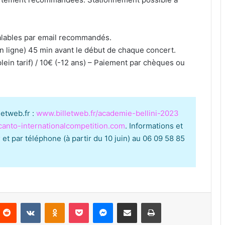
éalables par email recommandés.
en ligne) 45 min avant le début de chaque concert.
plein tarif) / 10€ (-12 ans) – Paiement par chèques ou
letweb.fr :
www.billetweb.fr/academie-bellini-2023
canto-internationalcompetition.com
. Informations et
r
et par téléphone (à partir du 10 juin) au 06 09 58 85
Reddit
VKontakte
Odnoklassniki
Pocket
Messenger
Partager par email
Imprimer