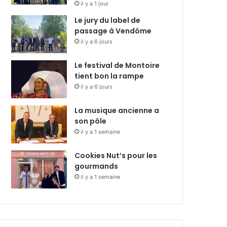
il y a 1 jour
Le jury du label de
passage à Vendôme
il y a 6 jours
Le festival de Montoire
tient bon la rampe
il y a 6 jours
La musique ancienne a
son pôle
il y a 1 semaine
Cookies Nut’s pour les
gourmands
il y a 1 semaine