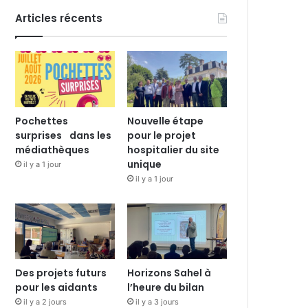
Articles récents
Pochettes
Nouvelle étape
surprises dans les
pour le projet
médiathèques
hospitalier du site
unique
il y a 1 jour
il y a 1 jour
Des projets futurs
Horizons Sahel à
pour les aidants
l’heure du bilan
il y a 2 jours
il y a 3 jours