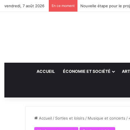
vendredi, 7 août 2026
En ce moment
Nouvelle étape pour le proj
ACCUEIL
ÉCONOMIE ET SOCIÉTÉ
ART
Accueil
/
Sorties et loisirs
/
Musique et concerts
/