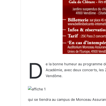
e
l
D
e la bonne humeur au programme de l
Académie, avec deux concerts, les 2
Vendôme.
qui se tiendra au campus de Monceau Assuranc