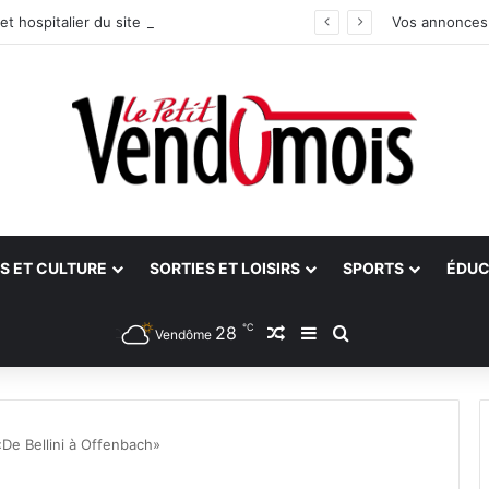
et hospitalier du site unique
Vos annonces
S ET CULTURE
SORTIES ET LOISIRS
SPORTS
ÉDUC
℃
28
Article Aléatoire
Sidebar (barre latéra
Rechercher
Vendôme
«De Bellini à Offenbach»