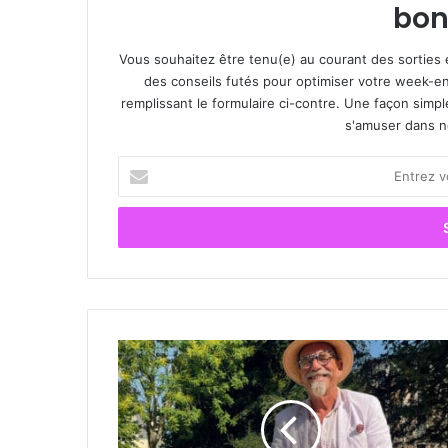
bon
Vous souhaitez être tenu(e) au courant des sorties 
des conseils futés pour optimiser votre week-en
remplissant le formulaire ci-contre. Une façon simp
s'amuser dans not
E
n
t
r
e
z
v
o
t
L
r
a
e
v
a
i
d
n
r