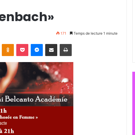
ffenbach»
171
Temps de lecture 1 minute
ontakte
Odnoklassniki
Pocket
Messenger
Partager par email
Imprimer