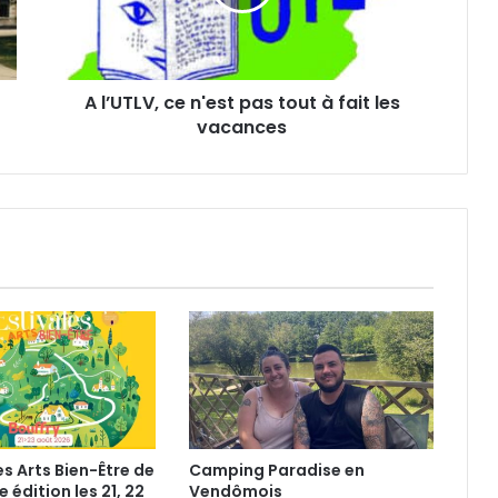
L
V
,
c
A l’UTLV, ce n'est pas tout à fait les
e
vacances
n
'
e
s
t
p
a
s
t
o
u
t
à
f
a
es Arts Bien-Être de
Camping Paradise en
i
e édition les 21, 22
Vendômois
t