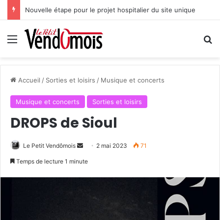
Nouvelle étape pour le projet hospitalier du site unique
Menu
R
Accueil
/
Sorties et loisirs
/
Musique et concerts
Musique et concerts
Sorties et loisirs
DROPS de Sioul
Le Petit Vendômois
E
2 mai 2023
71
n
Temps de lecture 1 minute
v
o
y
e
r