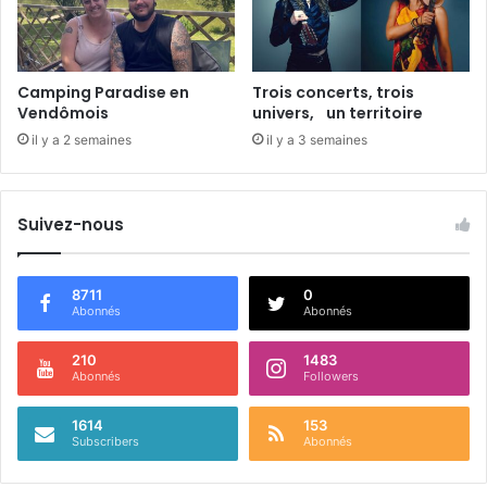
G
r
a
n
Camping Paradise en
Trois concerts, trois
d
Vendômois
univers, un territoire
M
il y a 2 semaines
il y a 3 semaines
a
n
è
Suivez-nous
g
e
8711
0
Abonnés
Abonnés
210
1483
Abonnés
Followers
1614
153
Subscribers
Abonnés