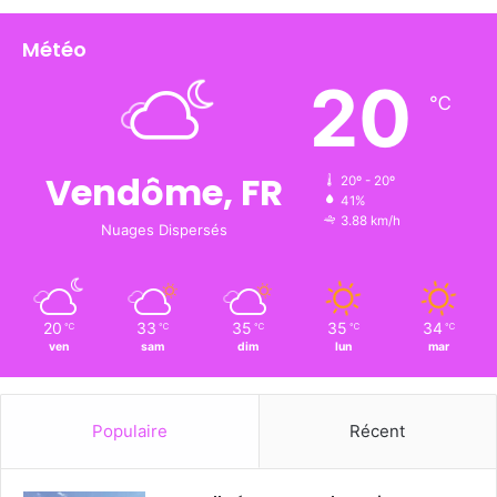
Météo
20
℃
Vendôme, FR
20º - 20º
41%
3.88 km/h
Nuages Dispersés
20
33
35
35
34
℃
℃
℃
℃
℃
ven
sam
dim
lun
mar
Populaire
Récent