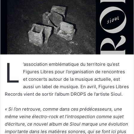
u
n
c
o
u
r
r
i
L
e
’association emblématique du territoire qu’est
l
Figures Libres pour l’organisation de rencontres
et concerts autour de la musique actuelle, est
aussi un label de musique. En avril, Figures Libres
Records vient de sortir l’album DROPS de l’artiste Sioul.
« Si l’on retrouve, comme dans ces prédécesseurs, une
même veine électro-rock et l’introspection comme sujet
d’écriture, ce nouvel album de Sioul marque une évolution
importante dans les matières sonores, qui se font ici plus