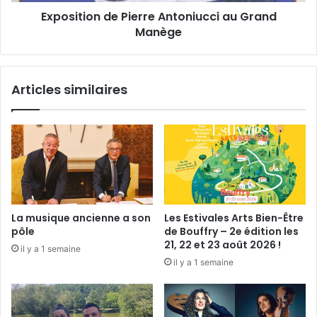
t
o
Exposition de Pierre Antoniucci au Grand
o
n
n
Manège
d
i
e
e
P
»
i
Articles similaires
e
r
r
e
A
n
t
o
n
La musique ancienne a son
Les Estivales Arts Bien-Être
i
pôle
de Bouffry – 2e édition les
u
21, 22 et 23 août 2026 !
il y a 1 semaine
c
il y a 1 semaine
c
i
a
u