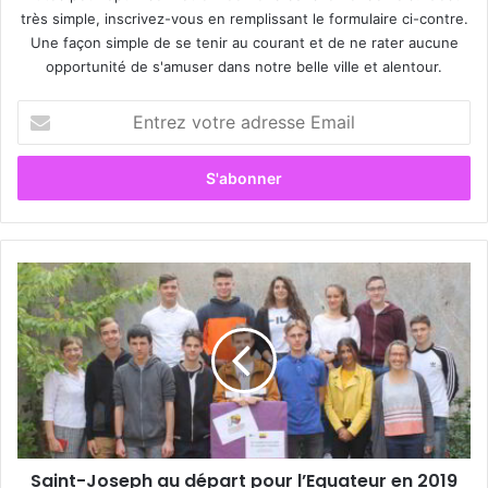
très simple, inscrivez-vous en remplissant le formulaire ci-contre.
Une façon simple de se tenir au courant et de ne rater aucune
opportunité de s'amuser dans notre belle ville et alentour.
E
n
t
r
e
z
v
o
S
t
a
r
i
e
n
a
t
d
-
r
J
e
o
s
s
s
Saint-Joseph au départ pour l’Equateur en 2019
e