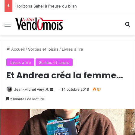
Horizons Sahel à l’heure du bilan
Menu
R
Accueil
/
Sorties et loisirs
/
Livres à lire
Livres à lire
Sorties et loisirs
Et Andrea créa la femme…
Jean-Michel Véry
F
E
14 octobre 2018
87
o
n
2 minutes de lecture
l
v
l
o
o
y
w
e
o
r