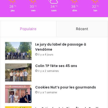
28
30
34
38
32
℃
℃
℃
℃
℃
jeu
ven
sam
dim
lun
Populaire
Récent
Le jury du label de passage à
Vendôme
il y a 4 jours
Colin TP fête ses 45 ans
il y a 2 semaines
Cookies Nut’s pour les gourmands
il y a 1 semaine