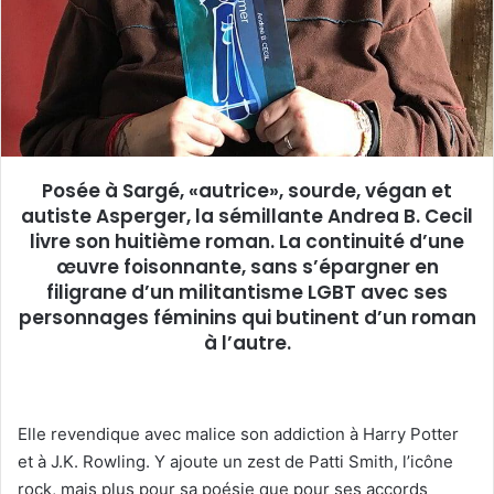
n
u
X
n
c
o
u
r
r
Posée à Sargé, «autrice», sourde, végan et
i
autiste Asperger, la sémillante Andrea B. Cecil
e
livre son huitième roman. La continuité d’une
l
œuvre foisonnante, sans s’épargner en
filigrane d’un militantisme LGBT avec ses
personnages féminins qui butinent d’un roman
à l’autre.
Elle revendique avec malice son addiction à Harry Potter
et à J.K. Rowling. Y ajoute un zest de Patti Smith, l’icône
rock, mais plus pour sa poésie que pour ses accords