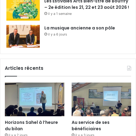
Les Estivales Arts Bien-Être de Bouffry
– 2e édition les 21, 22 et 23 août 2026 !
il y a 1 semaine
La musique ancienne a son pôle
il y a 6 jours
Articles récents
Horizons Sahel à l’heure
Au service de ses
du bilan
bénéficiaires
il y a 2 jours
il y a 3 jours