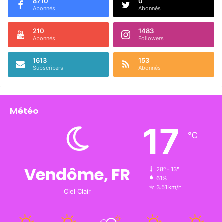
8710
0
Abonnés
Abonnés
210
1483
Abonnés
Followers
1613
153
Subscribers
Abonnés
Météo
17
℃
Vendôme, FR
28º - 13º
61%
3.51 km/h
Ciel Clair