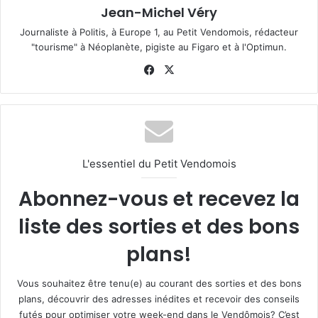
Jean-Michel Véry
Journaliste à Politis, à Europe 1, au Petit Vendomois, rédacteur
"tourisme" à Néoplanète, pigiste au Figaro et à l'Optimun.
Fa
X
ce
bo
ok
L'essentiel du Petit Vendomois
Abonnez-vous et recevez la
liste des sorties et des bons
plans!
Vous souhaitez être tenu(e) au courant des sorties et des bons
plans, découvrir des adresses inédites et recevoir des conseils
futés pour optimiser votre week-end dans le Vendômois? C’est