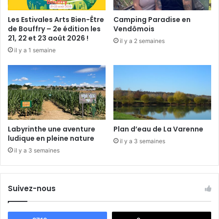
e
u
Les Estivales Arts Bien-Être
Camping Paradise en
r
de Bouffry – 2e édition les
Vendômois
e
21, 22 et 23 août 2026 !
il y a 2 semaines
n
il y a 1 semaine
2
0
1
9
Labyrinthe une aventure
Plan d’eau de La Varenne
ludique en pleine nature
il y a 3 semaines
il y a 3 semaines
Suivez-nous