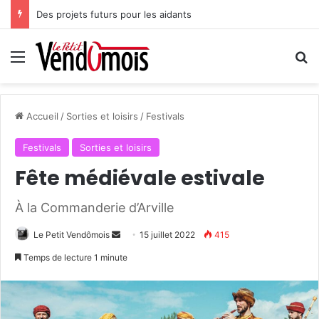
Des projets futurs pour les aidants
Menu
R
Accueil
/
Sorties et loisirs
/
Festivals
Festivals
Sorties et loisirs
Fête médiévale estivale
À la Commanderie d’Arville
Le Petit Vendômois
E
15 juillet 2022
415
n
Temps de lecture 1 minute
v
o
y