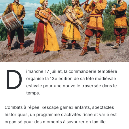
e
r
u
n
c
o
u
r
r
i
D
e
imanche 17 juillet, la commanderie templière
l
organise la 13e édition de sa fête médiévale
estivale pour une nouvelle traversée dans le
temps.
Combats à l’épée, «escape game» enfants, spectacles
historiques, un programme d’activités riche et varié est
organisé pour des moments à savourer en famille.