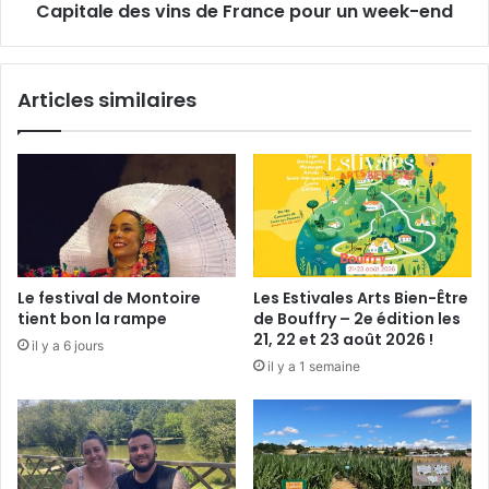
Capitale des vins de France pour un week-end
L
e
e
s
y
v
g
i
Articles similaires
u
n
e
s
d
e
F
r
a
n
c
Le festival de Montoire
Les Estivales Arts Bien-Être
e
tient bon la rampe
de Bouffry – 2e édition les
p
21, 22 et 23 août 2026 !
il y a 6 jours
o
il y a 1 semaine
u
r
u
n
w