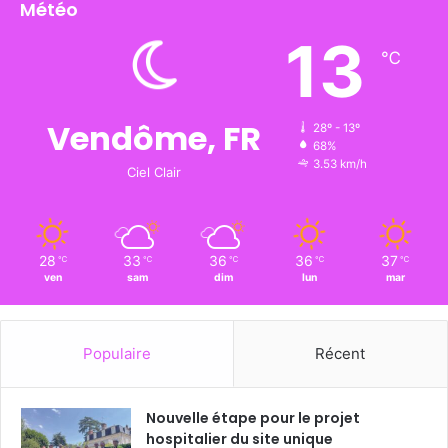
Météo
13
℃
Vendôme, FR
28º - 13º
68%
3.53 km/h
Ciel Clair
28
33
36
36
37
℃
℃
℃
℃
℃
ven
sam
dim
lun
mar
Populaire
Récent
Nouvelle étape pour le projet
hospitalier du site unique