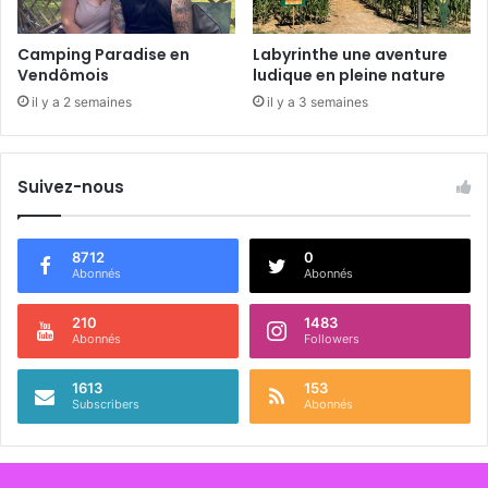
e
e
k
Camping Paradise en
Labyrinthe une aventure
-
Vendômois
ludique en pleine nature
e
il y a 2 semaines
il y a 3 semaines
n
d
Suivez-nous
8712
0
Abonnés
Abonnés
210
1483
Abonnés
Followers
1613
153
Subscribers
Abonnés