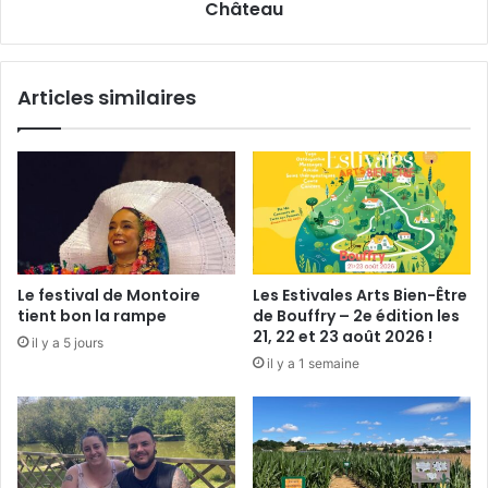
u
Château
i
v
s
e
o
r
n
Articles similaires
t
p
s
o
p
u
o
r
u
L
r
e
u
s
n
R
w
e
Le festival de Montoire
Les Estivales Arts Bien-Être
e
n
tient bon la rampe
de Bouffry – 2e édition les
e
d
21, 22 et 23 août 2026 !
il y a 5 jours
k
e
il y a 1 semaine
-
z
e
-
n
v
d
o
u
s