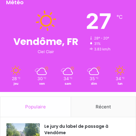
Météo
27
℃
Vendôme, FR
28º - 20º
31%
3.83 km/h
Ciel Clair
28
30
34
35
34
℃
℃
℃
℃
℃
jeu
ven
sam
dim
lun
Populaire
Récent
Le jury du label de passage à
Vendôme