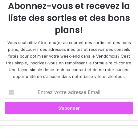
Abonnez-vous et recevez la
liste des sorties et des bons
plans!
Vous souhaitez être tenu(e) au courant des sorties et des bons
plans, découvrir des adresses inédites et recevoir des conseils
futés pour optimiser votre week-end dans le Vendômois? C’est
très simple, inscrivez-vous en remplissant le formulaire ci-contre.
Une façon simple de se tenir au courant et de ne rater aucune
opportunité de s'amuser dans notre belle ville et alentour.
E
n
t
r
e
z
v
o
L