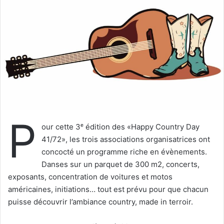
e
r
u
n
c
o
u
r
r
i
P
e
our cette 3ᵉ édition des «Happy Country Day
l
41/72», les trois associations organisatrices ont
concocté un programme riche en évènements.
Danses sur un parquet de 300 m2, concerts,
exposants, concentration de voitures et motos
américaines, initiations… tout est prévu pour que chacun
puisse découvrir l’ambiance country, made in terroir.