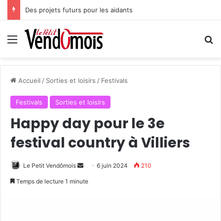
Des projets futurs pour les aidants
Menu
R
Accueil
/
Sorties et loisirs
/
Festivals
Festivals
Sorties et loisirs
Happy day pour le 3e
festival country à Villiers
Le Petit Vendômois
E
6 juin 2024
210
n
Temps de lecture 1 minute
v
o
y