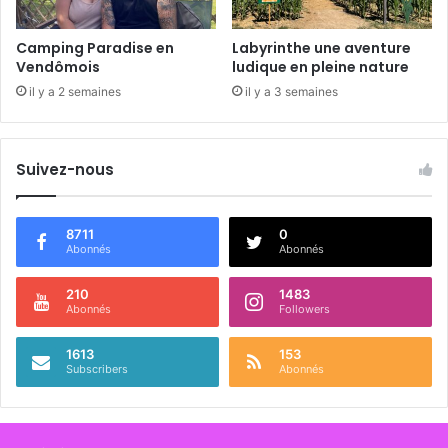
d
u
Camping Paradise en
Labyrinthe une aventure
C
Vendômois
ludique en pleine nature
h
il y a 2 semaines
il y a 3 semaines
â
t
e
Suivez-nous
a
u
8711
0
Abonnés
Abonnés
210
1483
Abonnés
Followers
1613
153
Subscribers
Abonnés