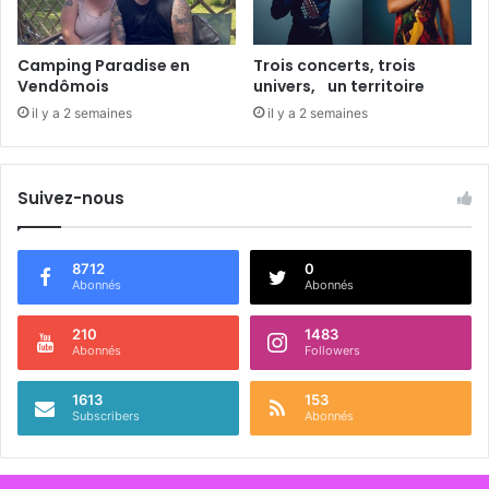
Camping Paradise en
Trois concerts, trois
Vendômois
univers, un territoire
il y a 2 semaines
il y a 2 semaines
Suivez-nous
8712
0
Abonnés
Abonnés
210
1483
Abonnés
Followers
1613
153
Subscribers
Abonnés