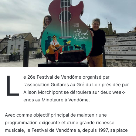
e
r
u
n
c
o
u
r
r
i
L
e
e 26e Festival de Vendôme organisé par
l
l’association Guitares au Gré du Loir présidée par
Alison Morchipont se déroulera sur deux week-
ends au Minotaure à Vendôme.
Avec comme objectif principal de maintenir une
programmation exigeante et d’une grande richesse
musicale, le Festival de Vendôme a, depuis 1997, sa place