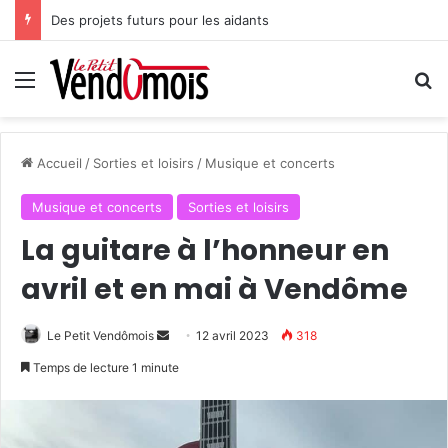
Des projets futurs pour les aidants
Menu
R
Accueil
/
Sorties et loisirs
/
Musique et concerts
Musique et concerts
Sorties et loisirs
La guitare à l’honneur en
avril et en mai à Vendôme
Le Petit Vendômois
E
12 avril 2023
318
n
Temps de lecture 1 minute
v
o
y