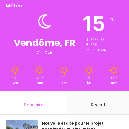
Météo
15
℃
Vendôme, FR
30º - 13º
56%
3.92 km/h
Ciel Clair
30
33
37
35
37
℃
℃
℃
℃
℃
ven
sam
dim
lun
mar
Populaire
Récent
Nouvelle étape pour le projet