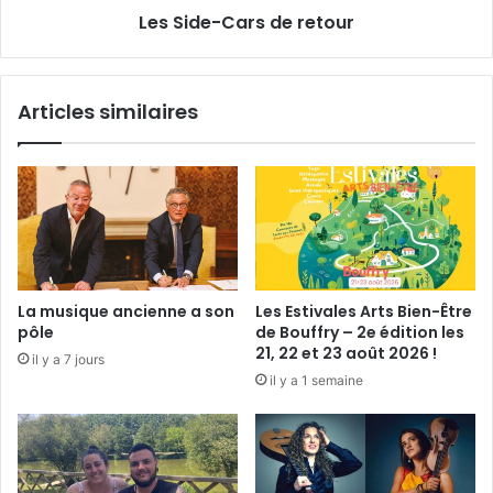
Les Side-Cars de retour
a
a
r
r
t
s
e
d
Articles similaires
n
e
a
r
i
e
r
t
e
o
s
u
r
La musique ancienne a son
Les Estivales Arts Bien-Être
pôle
de Bouffry – 2e édition les
21, 22 et 23 août 2026 !
il y a 7 jours
il y a 1 semaine