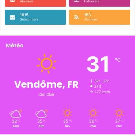
Abonnés
Followers
1615
153
Subscribers
Abonnés
Météo
31
℃
Vendôme, FR
32º - 25º
27%
1.77 km/h
Ciel Clair
32
35
35
36
37
℃
℃
℃
℃
℃
sam
dim
lun
mar
mer