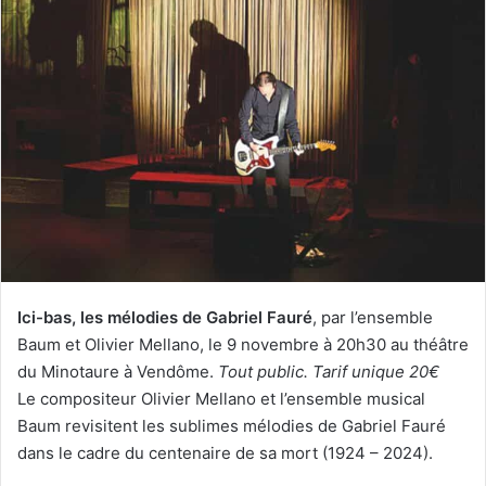
y
e
r
u
n
c
o
u
r
r
i
e
Ici-bas, les mélodies de Gabriel Fauré
, par l’ensemble
l
Baum et Olivier Mellano, le 9 novembre à 20h30 au théâtre
du Minotaure à Vendôme.
Tout public. Tarif unique 20€
Le compositeur Olivier Mellano et l’ensemble musical
Baum revisitent les sublimes mélodies de Gabriel Fauré
dans le cadre du centenaire de sa mort (1924 – 2024).