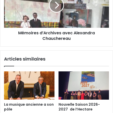
e
o
d
i
e
r
l
e
a
s
C
d
o
Mémoires d’Archives avec Alexandra
’
m
Chauchereau
A
m
r
a
c
n
h
Articles similaires
d
i
e
v
r
e
i
s
e
a
d
v
e
e
l
c
a
A
La musique ancienne a son
Nouvelle Saison 2026-
S
l
pôle
2027 de l’Hectare
a
e