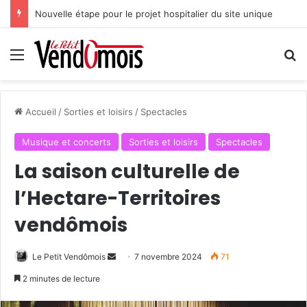
Nouvelle étape pour le projet hospitalier du site unique
Menu
R
Accueil
/
Sorties et loisirs
/
Spectacles
Musique et concerts
Sorties et loisirs
Spectacles
La saison culturelle de
l’Hectare-Territoires
vendômois
Le Petit Vendômois
E
7 novembre 2024
71
n
2 minutes de lecture
v
o