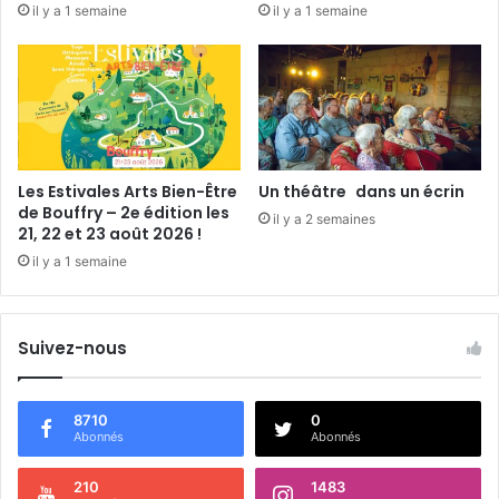
il y a 1 semaine
il y a 1 semaine
i
x
n
a
t
n
e
d
-
r
L
a
a
C
r
h
Les Estivales Arts Bien-Être
Un théâtre dans un écrin
m
a
de Bouffry – 2e édition les
il y a 2 semaines
e
u
21, 22 et 23 août 2026 !
c
il y a 1 semaine
h
e
r
Suivez-nous
e
a
u
8710
0
Abonnés
Abonnés
210
1483