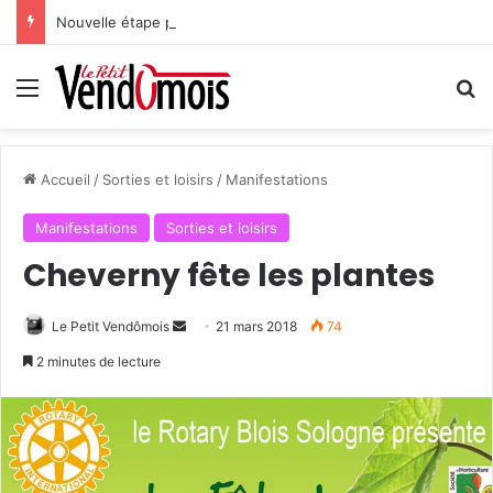
Nouvelle étape pour le projet hospitalier du site unique
Menu
R
Accueil
/
Sorties et loisirs
/
Manifestations
Manifestations
Sorties et loisirs
Cheverny fête les plantes
Le Petit Vendômois
E
21 mars 2018
74
n
2 minutes de lecture
v
o
y
e
r