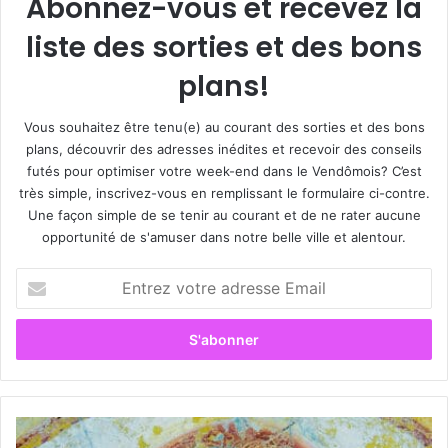
Abonnez-vous et recevez la
liste des sorties et des bons
plans!
Vous souhaitez être tenu(e) au courant des sorties et des bons
plans, découvrir des adresses inédites et recevoir des conseils
futés pour optimiser votre week-end dans le Vendômois? C’est
très simple, inscrivez-vous en remplissant le formulaire ci-contre.
Une façon simple de se tenir au courant et de ne rater aucune
opportunité de s'amuser dans notre belle ville et alentour.
E
n
t
r
e
z
v
o
C
t