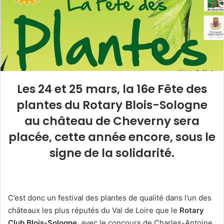
u
n
c
o
u
r
r
Les 24 et 25 mars, la 16e Fête des
i
plantes du Rotary Blois-Sologne
e
l
au château de Cheverny sera
placée, cette année encore, sous le
signe de la solidarité.
C’est donc un festival des plantes de qualité dans l’un des
châteaux les plus réputés du Val de Loire que le
Rotary
Club Blois-Sologne
, avec le concours de Charles-Antoine