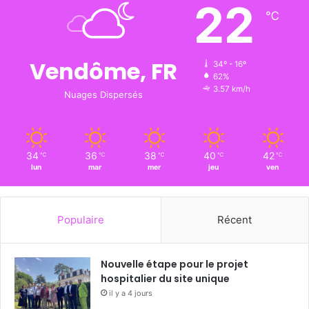
22
℃
Vendôme, FR
34º - 16º
62%
3.57 km/h
Nuages Dispersés
34
36
38
40
42
℃
℃
℃
℃
℃
lun
mar
mer
jeu
ven
Populaire
Récent
Nouvelle étape pour le projet
hospitalier du site unique
il y a 4 jours