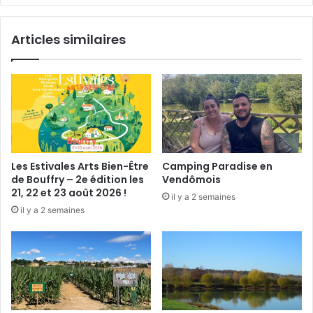
t
o
i
n
Articles similaires
o
t
n
e
d
l
e
e
s
B
f
a
r
s
e
-
s
V
Les Estivales Arts Bien-Être
Camping Paradise en
q
e
de Bouffry – 2e édition les
Vendômois
u
n
21, 22 et 23 août 2026 !
il y a 2 semaines
e
d
il y a 2 semaines
s
ô
e
m
t
o
p
i
e
s
i
n