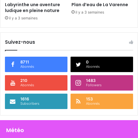
t
Labyrinthe une aventure
Plan d’eau de La Varenne
u
ludique en pleine nature
il y a 3 semaines
r
il y a 3 semaines
e
s
m
u
Suivez-nous
r
a
l
8711
0
Abonnés
Abonnés
e
s
210
1483
Abonnés
Followers
1616
153
Subscribers
Abonnés
Météo