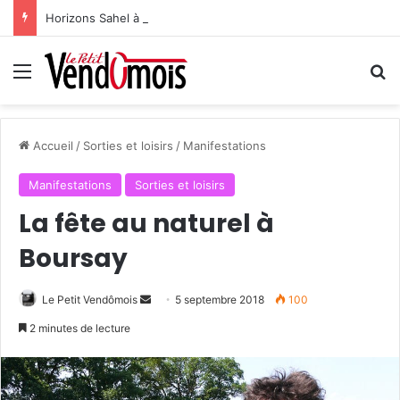
Horizons Sahel à l’heure du bilan
Menu
R
Accueil
/
Sorties et loisirs
/
Manifestations
Manifestations
Sorties et loisirs
La fête au naturel à
Boursay
Le Petit Vendômois
E
5 septembre 2018
100
n
2 minutes de lecture
v
o
y