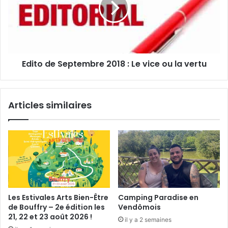
l
m
o
e
d
u
e
b
S
l
e
Edito de Septembre 2018 : Le vice ou la vertu
e
p
t
e
m
Articles similaires
b
r
e
2
0
1
8
:
L
Les Estivales Arts Bien-Être
Camping Paradise en
e
de Bouffry – 2e édition les
Vendômois
v
21, 22 et 23 août 2026 !
il y a 2 semaines
i