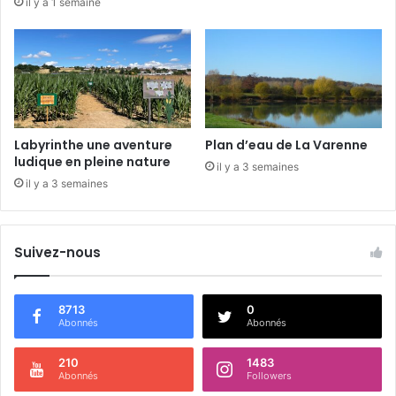
il y a 1 semaine
c
e
o
u
l
a
v
e
Labyrinthe une aventure
Plan d’eau de La Varenne
r
ludique en pleine nature
il y a 3 semaines
t
il y a 3 semaines
u
Suivez-nous
8713
0
Abonnés
Abonnés
210
1483
Abonnés
Followers