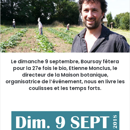
e
r
u
n
c
o
u
r
r
Le dimanche 9 septembre, Boursay fêtera
i
pour la 27e fois le bio, Etienne Monclus, le
e
directeur de la Maison botanique,
l
organisatrice de l’événement, nous en livre les
coulisses et les temps forts.