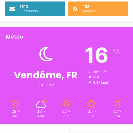
1613
153
Subscribers
Abonnés
Météo
16
℃
Vendôme, FR
29º - 13º
51%
4.37 km/h
Ciel Clair
29
33
37
35
37
℃
℃
℃
℃
℃
ven
sam
dim
lun
mar