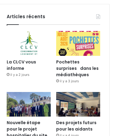
Articles récents
La CLCV vous
Pochettes
informe
surprises dans les
médiathèques
il y a 2 jours
il y a 3 jours
Nouvelle étape
Des projets futurs
pour le projet
pour les aidants
hospitalier du site
il y a 4 jours