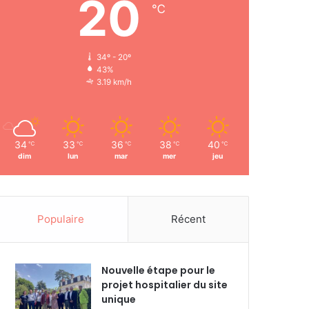
20
℃
34º - 20º
43%
3.19 km/h
34
33
36
38
40
℃
℃
℃
℃
℃
dim
lun
mar
mer
jeu
Populaire
Récent
Nouvelle étape pour le
projet hospitalier du site
unique