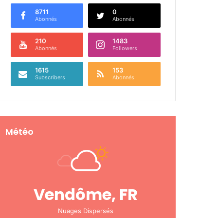
8711
0
Abonnés
Abonnés
210
1483
Abonnés
Followers
1615
153
Subscribers
Abonnés
Météo
Vendôme, FR
Nuages Dispersés