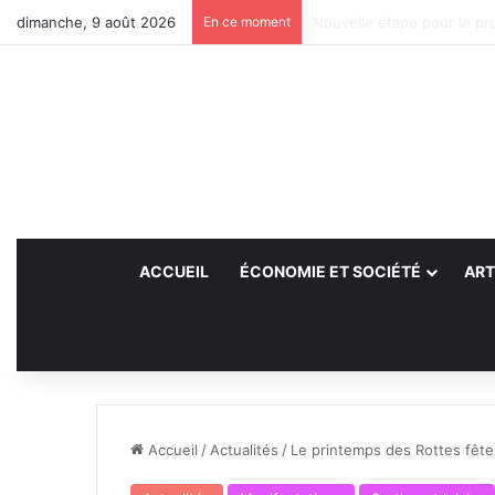
dimanche, 9 août 2026
En ce moment
Des projets futurs pour le
ACCUEIL
ÉCONOMIE ET SOCIÉTÉ
ART
Accueil
/
Actualités
/
Le printemps des Rottes fête 