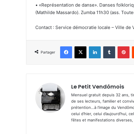
• «Représentation de danse». Danses folkloriq
(Mathilde Massardo). Zumba 11h30 (ass. Toute
Contact : Service démocratie locale – Ville d
Facebook
X
Linkedin
Tumblr
Pinterest
Partager
Le Petit Vendômois
Mensuel gratuit depuis 32 ans, t
de ses lecteurs, familier et convi
prétention…à l’image du Vendômoi
celui d’hier, celui d’aujourd’hui,
fêtes et manifestations diverses, 