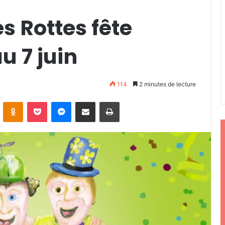
s Rottes fête
u 7 juin
114
2 minutes de lecture
ontakte
Odnoklassniki
Pocket
Messenger
Partager par email
Imprimer