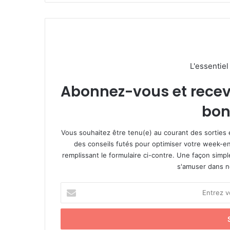
L'essentie
Abonnez-vous et recevez
bon
Vous souhaitez être tenu(e) au courant des sorties 
des conseils futés pour optimiser votre week-en
remplissant le formulaire ci-contre. Une façon simp
s'amuser dans not
E
n
t
r