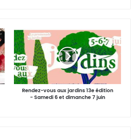
R
e
n
d
e
z
-
v
o
Rendez-vous aux jardins 13e édition
u
- Samedi 6 et dimanche 7 juin
s
a
u
x
j
a
r