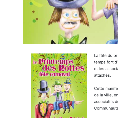
r
r
i
e
l
La fête du pr
temps fort d
et les associ
attachés.
Cette manife
de la ville, 
associatifs d
Communauté 