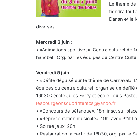
Le thème de c
tiendra tout 
Danan et le 
diverses .
Mercredi 3 juin :
• «Animations sportives». Centre culturel de 1
handball. Org. par les équipes du Centre Cultu
Vendredi 5 juin :
• «Défilé déguisé sur le thème de Carnaval». 
équipes du centre culturel, organise un défilé
16h30 : école Jules Ferry et école Louis Pasteu
lesbourgeonsduprintemps@yahoo.fr
• «Concours de pétanque», 18h, insc. sur place
• «Représentation musicale», 19h, avec Pt’it L
• Soirée jeux, 20h
• Restauration, à partir de 18h30, org. par le 