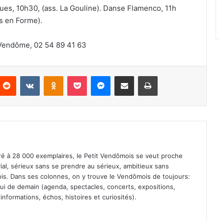
ues, 10h30, (ass. La Gouline). Danse Flamenco, 11h
s en Forme).
e Vendôme, 02 54 89 41 63
Reddit
VKontakte
Odnoklassniki
Pocket
Messenger
Partager par email
Imprimer
iré à 28 000 exemplaires, le Petit Vendômois se veut proche
vial, sérieux sans se prendre au sérieux, ambitieux sans
s. Dans ses colonnes, on y trouve le Vendômois de toujours:
 celui de demain (agenda, spectacles, concerts, expositions,
informations, échos, histoires et curiosités).