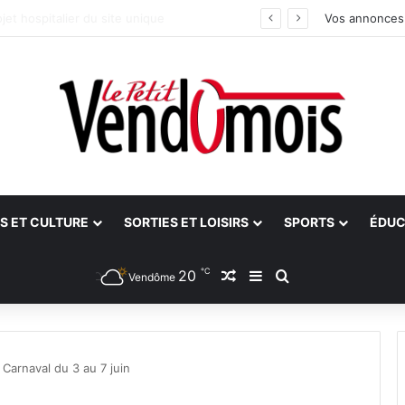
s aidants
Vos annonces
S ET CULTURE
SORTIES ET LOISIRS
SPORTS
ÉDUC
℃
20
Article Aléatoire
Sidebar (barre latéra
Rechercher
Vendôme
Carnaval du 3 au 7 juin