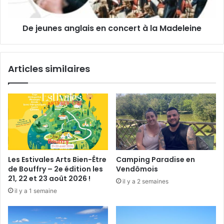
m
s
a
a
g
De jeunes anglais en concert à la Madeleine
n
e
g
s
l
d
a
Articles similaires
e
i
l
s
a
e
V
n
a
c
l
o
l
n
é
c
e
e
Les Estivales Arts Bien-Être
Camping Paradise en
d
r
de Bouffry – 2e édition les
Vendômois
u
t
21, 22 et 23 août 2026 !
il y a 2 semaines
L
à
il y a 1 semaine
o
l
i
a
r
M