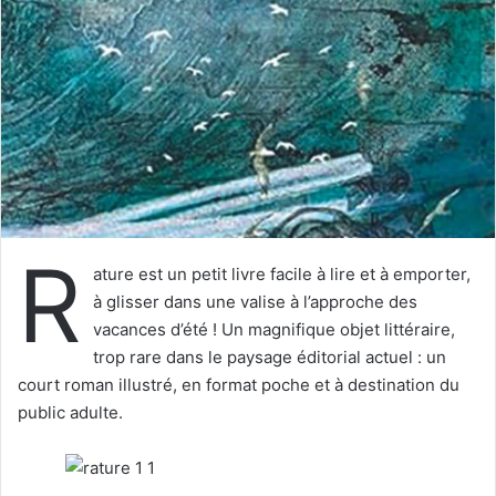
e
r
u
n
c
o
u
r
r
i
R
e
ature est un petit livre facile à lire et à emporter,
l
à glisser dans une valise à l’approche des
vacances d’été ! Un magnifique objet littéraire,
trop rare dans le paysage éditorial actuel : un
court roman illustré, en format poche et à destination du
public adulte.