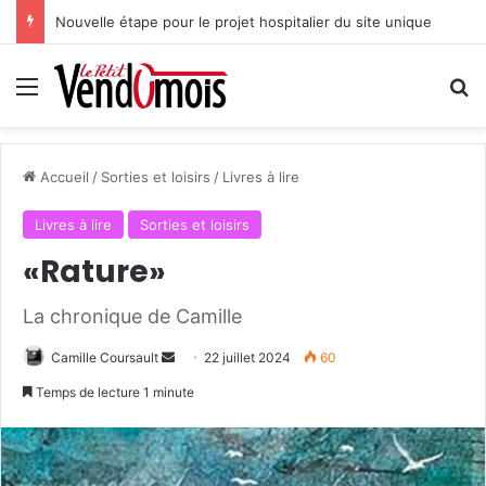
Nouvelle étape pour le projet hospitalier du site unique
Menu
R
Accueil
/
Sorties et loisirs
/
Livres à lire
Livres à lire
Sorties et loisirs
«Rature»
La chronique de Camille
Camille Coursault
E
22 juillet 2024
60
n
Temps de lecture 1 minute
v
o
y