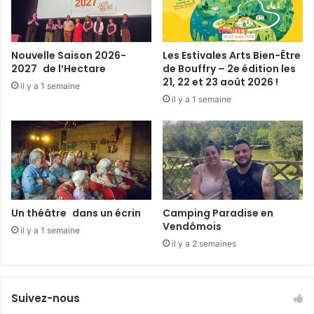
i
g
n
é
Nouvelle Saison 2026-
Les Estivales Arts Bien-Être
2027 de l’Hectare
de Bouffry – 2e édition les
21, 22 et 23 août 2026 !
il y a 1 semaine
il y a 1 semaine
Un théâtre dans un écrin
Camping Paradise en
Vendômois
il y a 1 semaine
il y a 2 semaines
Suivez-nous