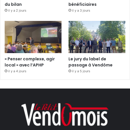
du bilan
bénéficiaires
il y a 2 jours
il y a 3 jours
« Penser complexe, agir
Le jury du label de
local » avec l’APHP
passage à Vendôme
il y a 4 jours
il y a 5 jours