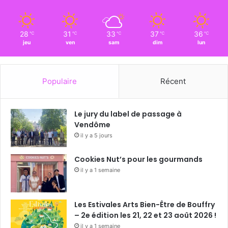
28
31
33
37
36
℃
℃
℃
℃
℃
jeu
ven
sam
dim
lun
Populaire
Récent
Le jury du label de passage à
Vendôme
il y a 5 jours
Cookies Nut’s pour les gourmands
il y a 1 semaine
Les Estivales Arts Bien-Être de Bouffry
– 2e édition les 21, 22 et 23 août 2026 !
il y a 1 semaine