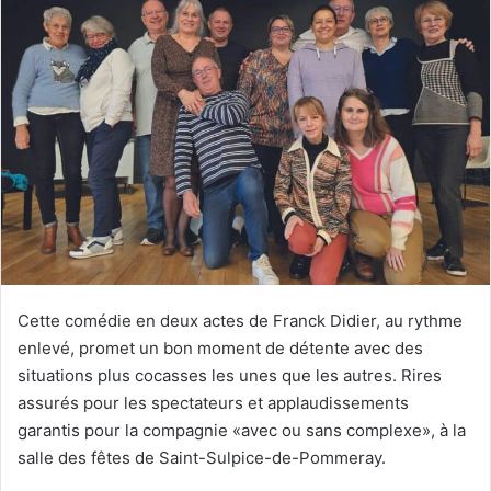
y
e
r
u
n
c
o
u
r
r
i
e
Cette comédie en deux actes de Franck Didier, au rythme
l
enlevé, promet un bon moment de détente avec des
situations plus cocasses les unes que les autres. Rires
assurés pour les spectateurs et applaudissements
garantis pour la compagnie «avec ou sans complexe», à la
salle des fêtes de Saint-Sulpice-de-Pommeray.