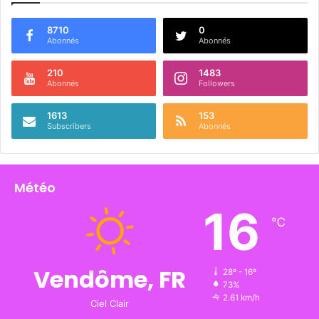
8710
0
Abonnés
Abonnés
210
1483
Abonnés
Followers
1613
153
Subscribers
Abonnés
Météo
16
℃
Vendôme, FR
28º - 16º
73%
2.61 km/h
Ciel Clair