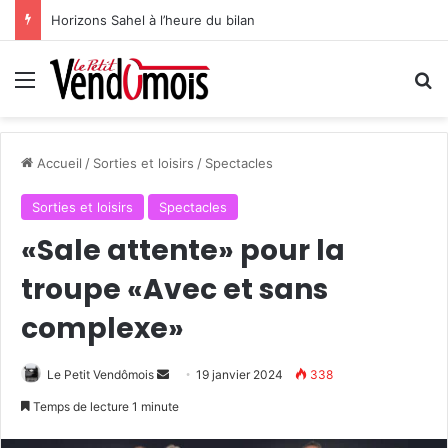
Horizons Sahel à l’heure du bilan
Menu
R
Accueil
/
Sorties et loisirs
/
Spectacles
Sorties et loisirs
Spectacles
«Sale attente» pour la
troupe «Avec et sans
complexe»
Le Petit Vendômois
E
19 janvier 2024
338
n
Temps de lecture 1 minute
v
o