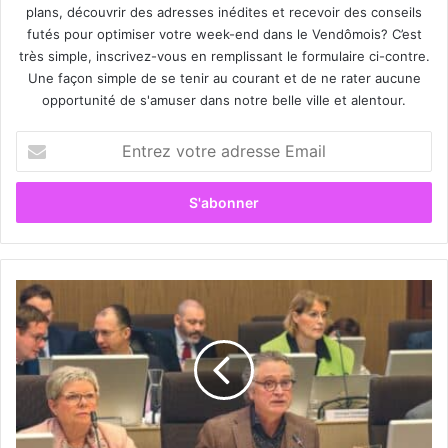
plans, découvrir des adresses inédites et recevoir des conseils
futés pour optimiser votre week-end dans le Vendômois? C’est
très simple, inscrivez-vous en remplissant le formulaire ci-contre.
Une façon simple de se tenir au courant et de ne rater aucune
opportunité de s'amuser dans notre belle ville et alentour.
E
n
t
r
e
z
v
o
S
t
e
r
s
e
s
a
i
d
o
r
n
e
p