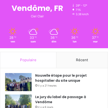
Vendôme, FR
28º - 12º
71%
3.38 km/h
Ciel Clair
28
33
36
36
37
℃
℃
℃
℃
℃
ven
sam
dim
lun
mar
Populaire
Récent
Nouvelle étape pour le projet
hospitalier du site unique
il y a 21 heures
Le jury du label de passage à
Vendôme
il y a 6 jours