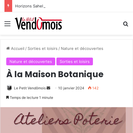
Horizons Sahel à l’heure du bilan
Menu
R
Accueil
/
Sorties et loisirs
/
Nature et découvertes
Nature et découvertes
Sorties et loisirs
À la Maison Botanique
Le Petit Vendômois
E
10 janvier 2024
142
n
Temps de lecture 1 minute
v
o
y
e
r