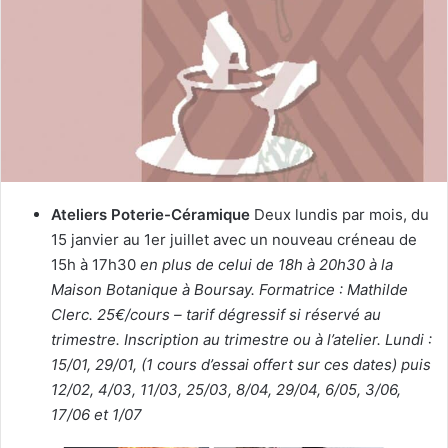
u
n
c
o
u
r
r
i
e
Ateliers Poterie-Céramique
Deux lundis par mois, du
l
15 janvier au 1er juillet avec un nouveau créneau de
15h à 17h30
en plus de celui de 18h à 20h30 à la
Maison Botanique à Boursay. Formatrice : Mathilde
Clerc. 25€/cours – tarif dégressif si réservé au
trimestre. Inscription au trimestre ou à l’atelier. Lundi :
15/01, 29/01, (1 cours d’essai offert sur ces dates) puis
12/02, 4/03, 11/03, 25/03, 8/04, 29/04, 6/05, 3/06,
17/06 et 1/07