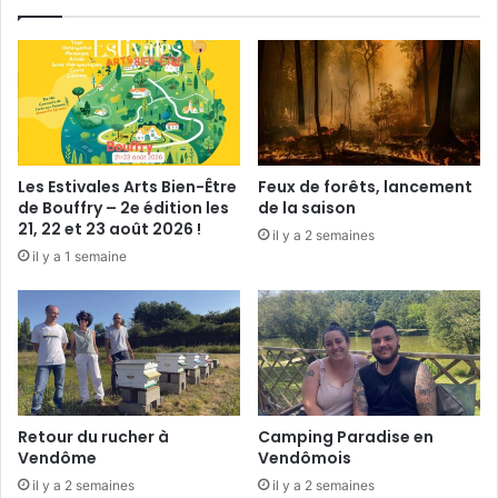
n
V
o
i
n
b
r
a
y
e
(
Les Estivales Arts Bien-Être
Feux de forêts, lancement
7
de Bouffry – 2e édition les
de la saison
2
21, 22 et 23 août 2026 !
il y a 2 semaines
)
il y a 1 semaine
Retour du rucher à
Camping Paradise en
Vendôme
Vendômois
il y a 2 semaines
il y a 2 semaines