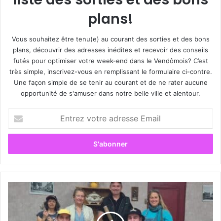
plans!
Vous souhaitez être tenu(e) au courant des sorties et des bons
plans, découvrir des adresses inédites et recevoir des conseils
futés pour optimiser votre week-end dans le Vendômois? C’est
très simple, inscrivez-vous en remplissant le formulaire ci-contre.
Une façon simple de se tenir au courant et de ne rater aucune
opportunité de s'amuser dans notre belle ville et alentour.
E
n
t
r
e
z
v
o
«
t
T
r
a
e
t