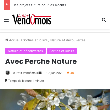
Des projets futurs pour les aidants
Menu
R
Accueil
/
Sorties et loisirs
/
Nature et découvertes
Nature et découvertes
Sorties et loisirs
Avec Perche Nature
Le Petit Vendômois
E
7 juin 2023
49
n
Temps de lecture 1 minute
v
o
y
e
r