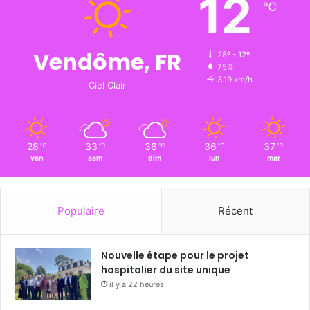
12
℃
Vendôme, FR
28º - 12º
75%
3.19 km/h
Ciel Clair
28
33
36
36
37
℃
℃
℃
℃
℃
ven
sam
dim
lun
mar
Populaire
Récent
Nouvelle étape pour le projet
hospitalier du site unique
il y a 22 heures