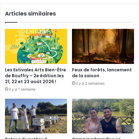
e
l
Articles similaires
à
l
a
f
ê
t
e
Les Estivales Arts Bien-Être
Feux de forêts, lancement
de Bouffry – 2e édition les
de la saison
21, 22 et 23 août 2026 !
il y a 2 semaines
il y a 1 semaine