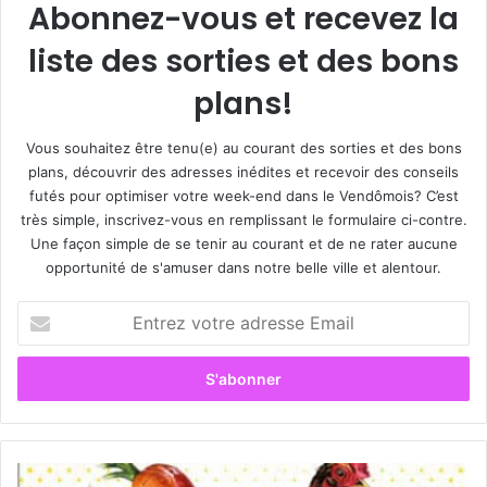
Abonnez-vous et recevez la
liste des sorties et des bons
plans!
Vous souhaitez être tenu(e) au courant des sorties et des bons
plans, découvrir des adresses inédites et recevoir des conseils
futés pour optimiser votre week-end dans le Vendômois? C’est
très simple, inscrivez-vous en remplissant le formulaire ci-contre.
Une façon simple de se tenir au courant et de ne rater aucune
opportunité de s'amuser dans notre belle ville et alentour.
E
n
t
r
e
z
v
o
L