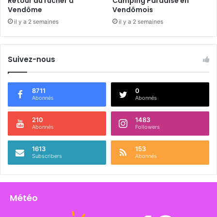
Retour du rucher à
Camping Paradise en
Vendôme
Vendômois
il y a 2 semaines
il y a 2 semaines
Suivez-nous
8711
0
Abonnés
Abonnés
210
1483
Abonnés
Followers
1613
153
Subscribers
Abonnés
Météo