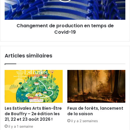
è
e
r
m
e
e
s
n
Changement de production en temps de
o
t
l
Covid-19
d
i
e
d
p
a
r
Articles similaires
i
o
r
d
e
u
à
c
N
t
a
i
v
o
e
n
i
e
Les Estivales Arts Bien-Être
Feux de forêts, lancement
l
n
de Bouffry – 2e édition les
de la saison
t
21, 22 et 23 août 2026 !
il y a 2 semaines
e
il y a 1 semaine
m