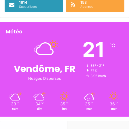
1614
153
Subscribers
Abonnés
Météo
21
℃
Vendôme, FR
33º - 21º
57%
3.95 km/h
Nuages Dispersés
33
34
35
35
36
℃
℃
℃
℃
℃
sam
dim
lun
mar
mer