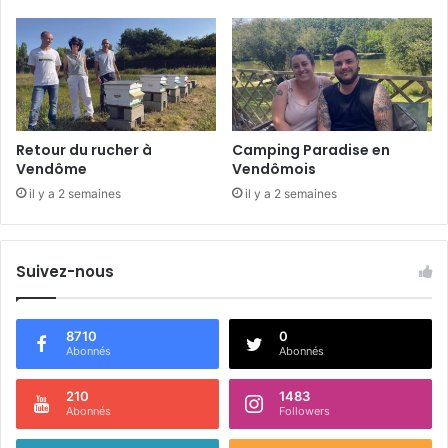
p
s
d
e
C
o
v
Retour du rucher à
Camping Paradise en
i
Vendôme
Vendômois
d
il y a 2 semaines
il y a 2 semaines
-
1
9
Suivez-nous
8710
0
Abonnés
Abonnés
210
1483
Abonnés
Followers