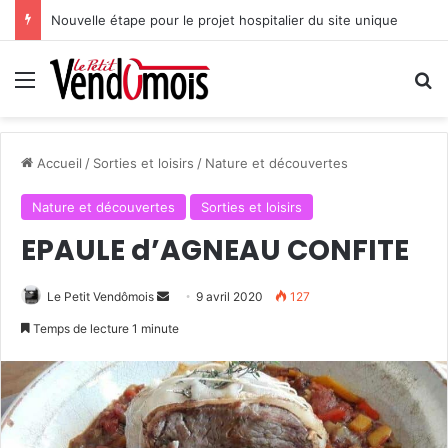
Nouvelle étape pour le projet hospitalier du site unique
Menu
R
Accueil
/
Sorties et loisirs
/
Nature et découvertes
Nature et découvertes
Sorties et loisirs
EPAULE d’AGNEAU CONFITE
Le Petit Vendômois
E
9 avril 2020
127
n
Temps de lecture 1 minute
v
o
y
e
r