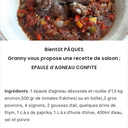
u
n
c
o
u
r
r
Bientôt PÂQUES
i
Granny vous propose une recette de saison ;
e
EPAULE d’AGNEAU CONFITE
l
Ingrédients
:1 épaule d’agneau désossée et roulée d’1,5 kg
environ,500 gr de tomates fraîches( ou en boîte),3 gros
poivrons, 4 oignons, 2 gousses d’ail, quelques brins de
thym, 1 c.à.s de paprika, 1 c.à.s.d’huile d’olive, 400ml d’eau,
sel et poivre