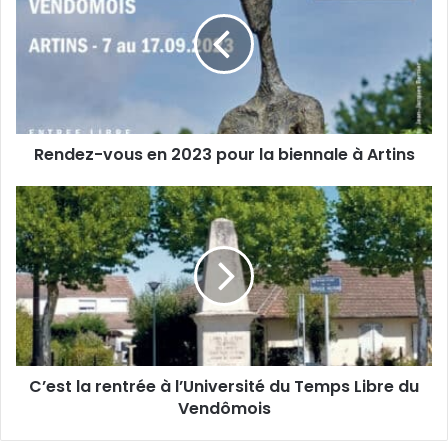
r
n
e
d
a
e
d
z
r
-
e
v
s
o
s
Rendez-vous en 2023 pour la biennale à Artins
u
e
s
E
e
C
m
n
’
a
2
e
i
0
s
l
2
t
3
l
p
a
o
r
u
e
C’est la rentrée à l’Université du Temps Libre du
r
n
l
Vendômois
t
a
r
b