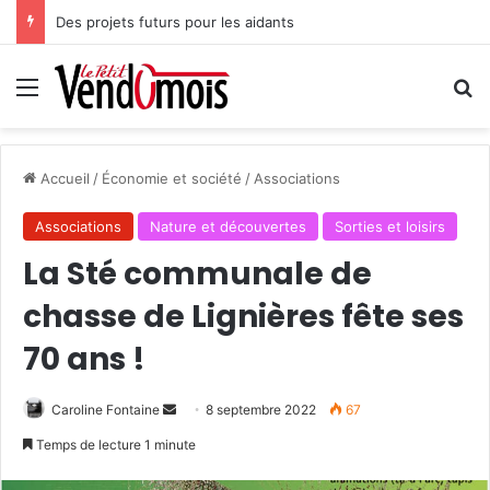
Des projets futurs pour les aidants
Menu
R
Accueil
/
Économie et société
/
Associations
Associations
Nature et découvertes
Sorties et loisirs
La Sté communale de
chasse de Lignières fête ses
70 ans !
Caroline Fontaine
E
8 septembre 2022
67
n
Temps de lecture 1 minute
v
o