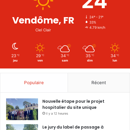
24
Vendôme, FR
24º - 21º
33%
4.79 km/h
Ciel Clair
23
29
34
35
34
℃
℃
℃
℃
℃
jeu
ven
sam
dim
lun
Populaire
Récent
Nouvelle étape pour le projet
hospitalier du site unique
il y a 12 heures
Le jury du label de passage à