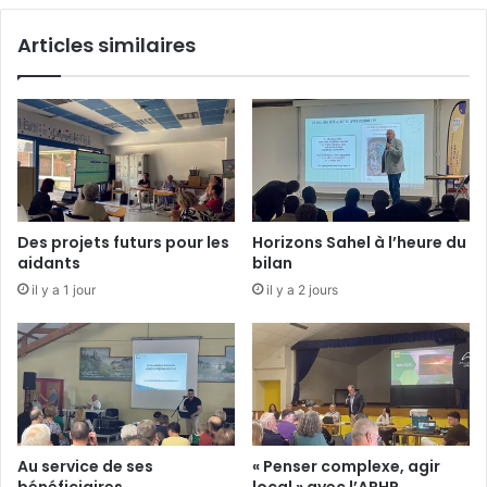
é
i
e
Articles similaires
e
à
n
l
n
’
a
U
l
n
e
i
à
v
A
e
r
r
Des projets futurs pour les
Horizons Sahel à l’heure du
t
s
aidants
bilan
i
i
il y a 1 jour
il y a 2 jours
n
t
s
é
d
u
T
e
m
p
Au service de ses
« Penser complexe, agir
s
bénéficiaires
local » avec l’APHP