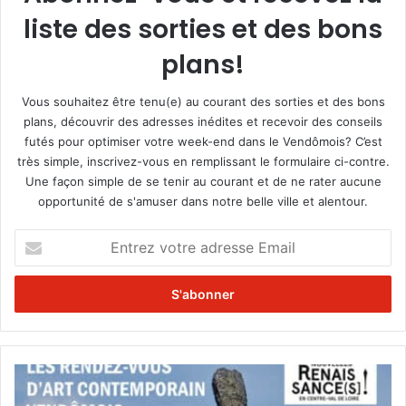
liste des sorties et des bons
plans!
Vous souhaitez être tenu(e) au courant des sorties et des bons
plans, découvrir des adresses inédites et recevoir des conseils
futés pour optimiser votre week-end dans le Vendômois? C’est
très simple, inscrivez-vous en remplissant le formulaire ci-contre.
Une façon simple de se tenir au courant et de ne rater aucune
opportunité de s'amuser dans notre belle ville et alentour.
E
n
t
r
e
z
v
o
R
t
e