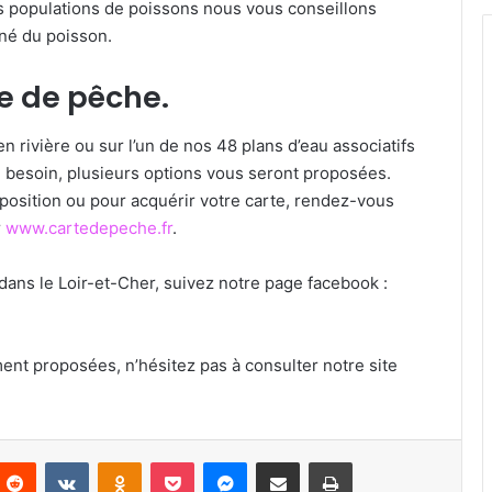
es populations de poissons nous vous conseillons
né du poisson.
te de pêche.
n rivière ou sur l’un de nos 48 plans d’eau associatifs
re besoin, plusieurs options vous seront proposées.
disposition ou pour acquérir votre carte, rendez-vous
r
www.cartedepeche.fr
.
 dans le Loir-et-Cher, suivez notre page facebook :
t proposées, n’hésitez pas à consulter notre site
Reddit
VKontakte
Odnoklassniki
Pocket
Messenger
Partager par email
Imprimer