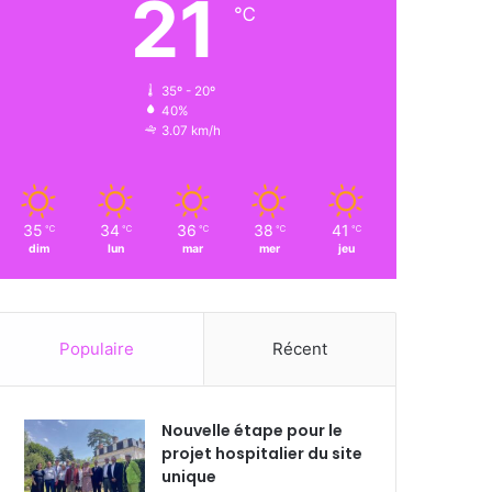
21
℃
35º - 20º
40%
3.07 km/h
35
34
36
38
41
℃
℃
℃
℃
℃
dim
lun
mar
mer
jeu
Populaire
Récent
Nouvelle étape pour le
projet hospitalier du site
unique