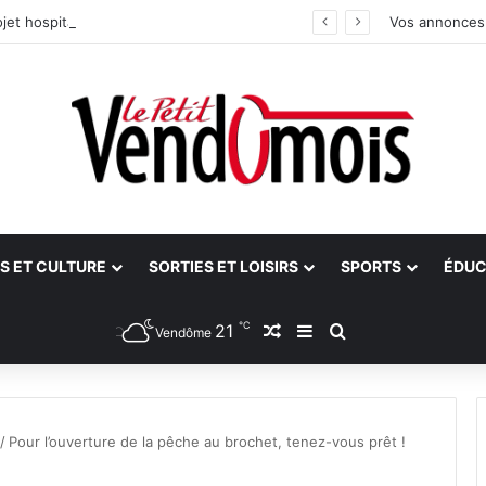
jet hospitalier du site unique
Vos annonces
S ET CULTURE
SORTIES ET LOISIRS
SPORTS
ÉDUC
℃
21
Article Aléatoire
Sidebar (barre latéra
Rechercher
Vendôme
/
Pour l’ouverture de la pêche au brochet, tenez-vous prêt !