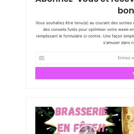
bon
Vous souhaitez être tenu(e) au courant des sorties 
des conseils futés pour optimiser votre week-en
remplissant le formulaire ci-contre. Une façon simp
s'amuser dans not
E
n
t
r
e
z
v
o
t
P
r
o
e
u
a
r
d