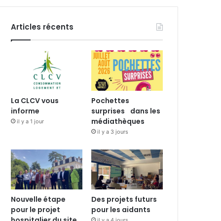
Articles récents
La CLCV vous
Pochettes
informe
surprises dans les
médiathèques
il y a 1 jour
il y a 3 jours
Nouvelle étape
Des projets futurs
pour le projet
pour les aidants
hospitalier du site
il y a 4 jours