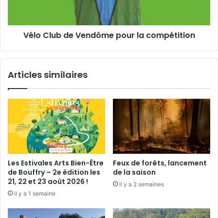
o
u
r
b
u
d
Vélo Club de Vendôme pour la compétition
m
e
a
V
u
e
M
n
Articles similaires
i
d
n
ô
o
m
t
e
a
p
u
o
r
u
e
r
l
Les Estivales Arts Bien-Être
Feux de forêts, lancement
a
de Bouffry – 2e édition les
de la saison
c
21, 22 et 23 août 2026 !
il y a 2 semaines
o
il y a 1 semaine
m
p