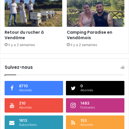
é
t
i
t
i
o
Retour du rucher à
Camping Paradise en
n
Vendôme
Vendômois
il y a 2 semaines
il y a 2 semaines
Suivez-nous
8710
0
Abonnés
Abonnés
210
1483
Abonnés
Followers
1613
153
Subscribers
Abonnés