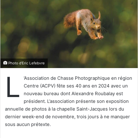
e
r
u
n
c
o
u
r
r
Photo d’Eric Lefebvre
i
L
e
’Association de Chasse Photographique en région
l
Centre (ACPV) fête ses 40 ans en 2024 avec un
nouveau bureau dont Alexandre Roubalay est
président. L’association présente son exposition
annuelle de photos à la chapelle Saint-Jacques lors du
dernier week-end de novembre, trois jours à ne manquer
sous aucun prétexte.