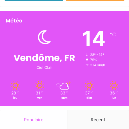
Météo
14
℃
Vendôme, FR
28º - 14º
75%
3.14 km/h
Ciel Clair
28
31
33
37
36
℃
℃
℃
℃
℃
jeu
ven
sam
dim
lun
Populaire
Récent