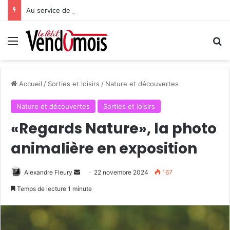
Au service de ses bénéficiaires
Menu
R
Accueil
/
Sorties et loisirs
/
Nature et découvertes
Nature et découvertes
Sorties et loisirs
«Regards Nature», la photo
animalière en exposition
Alexandre Fleury
E
22 novembre 2024
167
n
Temps de lecture 1 minute
v
o
y