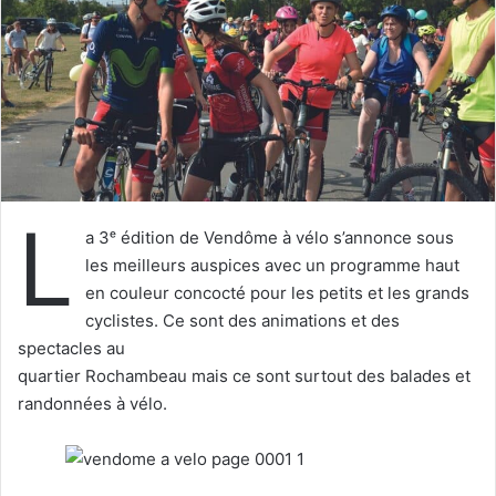
u
n
c
o
u
r
r
i
L
e
a 3ᵉ édition de Vendôme à vélo s’annonce sous
l
les meilleurs auspices avec un programme haut
en couleur concocté pour les petits et les grands
cyclistes. Ce sont des animations et des
spectacles au
quartier Rochambeau mais ce sont surtout des balades et
randonnées à vélo.