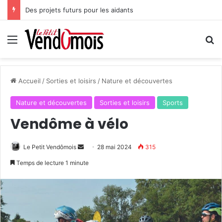
Des projets futurs pour les aidants
Menu
R
Accueil
/
Sorties et loisirs
/
Nature et découvertes
Nature et découvertes
Sorties et loisirs
Sports
Vendôme à vélo
Le Petit Vendômois
E
28 mai 2024
315
n
Temps de lecture 1 minute
v
o
y
e
r