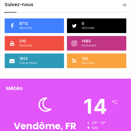
Suivez-nous
8712
0
Abonnés
Abonnés
210
1483
Abonnés
Followers
1613
153
Subscribers
Abonnés
Météo
14
℃
Vendôme, FR
29º - 13º
59%