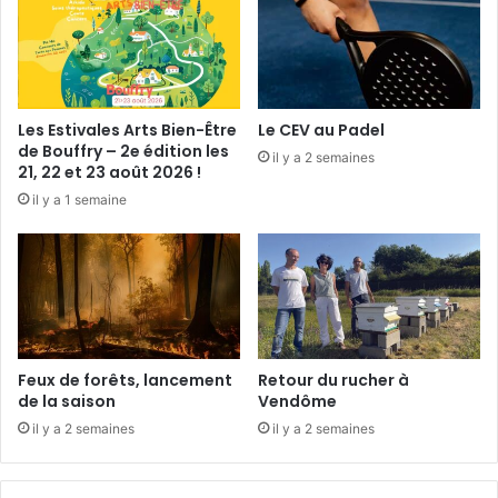
é
t
n
r
a
y
g
à
e
V
à
Les Estivales Arts Bien-Être
Le CEV au Padel
i
l
de Bouffry – 2e édition les
il y a 2 semaines
l
a
21, 22 et 23 août 2026 !
l
f
il y a 1 semaine
i
i
e
n
r
d
s
u
m
o
i
s
Feux de forêts, lancement
Retour du rucher à
de la saison
Vendôme
il y a 2 semaines
il y a 2 semaines