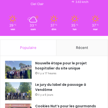
3.63 km/h
Ciel Clair
29
33
37
35
37
℃
℃
℃
℃
℃
ven
sam
dim
lun
mar
Populaire
Récent
Nouvelle étape pour le projet
hospitalier du site unique
il y a 17 heures
Le jury du label de passage à
Vendôme
il y a 6 jours
Cookies Nut’s pour les gourmands