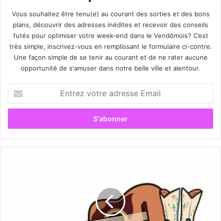
Vous souhaitez être tenu(e) au courant des sorties et des bons
plans, découvrir des adresses inédites et recevoir des conseils
futés pour optimiser votre week-end dans le Vendômois? C’est
très simple, inscrivez-vous en remplissant le formulaire ci-contre.
Une façon simple de se tenir au courant et de ne rater aucune
opportunité de s'amuser dans notre belle ville et alentour.
E
n
t
r
e
z
v
o
H
t
a
r
p
e
p
a
y
d
d