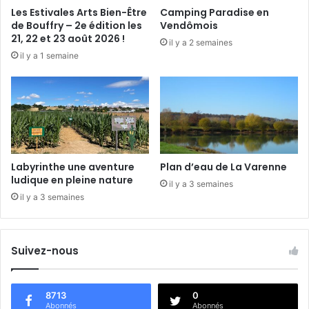
l
Les Estivales Arts Bien-Être
Camping Paradise en
e
de Bouffry – 2e édition les
Vendômois
s
21, 22 et 23 août 2026 !
il y a 2 semaines
p
il y a 1 semaine
e
c
t
a
c
l
e
e
Labyrinthe une aventure
Plan d’eau de La Varenne
s
ludique en pleine nature
il y a 3 semaines
t
il y a 3 semaines
d
a
n
Suivez-nous
s
l
a
r
8713
0
Abonnés
Abonnés
u