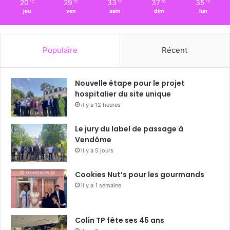
20
29
33
37
35
℃
℃
℃
℃
℃
jeu
ven
sam
dim
lun
Populaire
Récent
Nouvelle étape pour le projet
hospitalier du site unique
il y a 12 heures
Le jury du label de passage à
Vendôme
il y a 5 jours
Cookies Nut’s pour les gourmands
il y a 1 semaine
Colin TP fête ses 45 ans