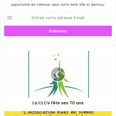
opportunité de s'amuser dans notre belle ville et alentour.
E
n
t
r
e
z
v
o
L
t
a
r
C
e
L
a
C
d
V
r
f
e
ê
s
t
s
La CLCV fête ses 70 ans
e
e
s
E
e
A