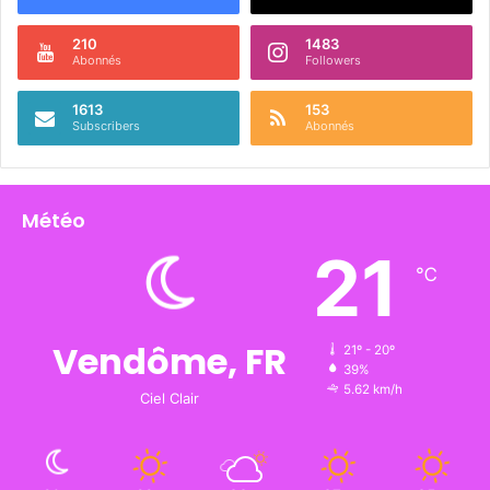
e
210
1483
Abonnés
Followers
1613
153
Subscribers
Abonnés
Météo
21
℃
Vendôme, FR
21º - 20º
39%
5.62 km/h
Ciel Clair