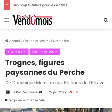
Des projets futurs pour les aidants
Menu
R
Accueil
/
Sorties et loisirs
/
Livres à lire
Livres à lire
Sorties et loisirs
Trognes, figures
paysannes du Perche
De Dominique Mansion aux Editions de l'Etrave
Le Petit Vendômois
E
22 juin 2022
160
n
Temps de lecture 1 minute
v
o