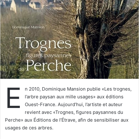
y
e
r
u
n
c
o
u
r
r
i
E
e
n 2010, Dominique Mansion publie «Les trognes,
l
l’arbre paysan aux mille usages» aux éditions
Ouest-France. Aujourd’hui, l’artiste et auteur
revient avec «Trognes, figures paysannes du
Perche» aux Éditions de l’Étrave, afin de sensibiliser aux
usages de ces arbres.