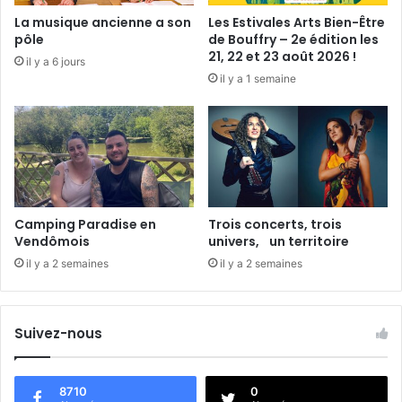
j
La musique ancienne a son
Les Estivales Arts Bien-Être
a
pôle
de Bouffry – 2e édition les
r
21, 22 et 23 août 2026 !
il y a 6 jours
d
il y a 1 semaine
i
n
»
Camping Paradise en
Trois concerts, trois
Vendômois
univers, un territoire
il y a 2 semaines
il y a 2 semaines
Suivez-nous
8710
0