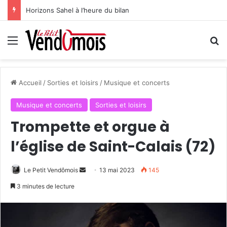
Horizons Sahel à l’heure du bilan
Menu
R
Accueil
/
Sorties et loisirs
/
Musique et concerts
Musique et concerts
Sorties et loisirs
Trompette et orgue à
l’église de Saint-Calais (72)
Le Petit Vendômois
E
13 mai 2023
145
n
3 minutes de lecture
v
o
y