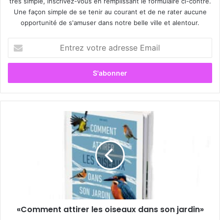
très simple, inscrivez-vous en remplissant le formulaire ci-contre.
Une façon simple de se tenir au courant et de ne rater aucune
opportunité de s'amuser dans notre belle ville et alentour.
E
n
t
r
e
z
v
o
«
t
C
r
o
e
m
a
m
d
e
r
n
e
t
s
a
s
«Comment attirer les oiseaux dans son jardin»
t
e
t