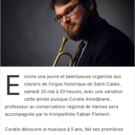
e
r
u
n
c
o
u
r
r
i
E
e
ncore une jeune et talentueuse organiste aux
l
claviers de l’orgue historique de Saint-Calais,
samedi 20 mai à 20 heures, avec une variation
cette année puisque Coralie Amedjkane,
professeur au conservatoire régional de Vannes sera
accompagnée par le trompettiste Fabian Flament.
Coralie découvre la musique à 5 ans, fait ses premières