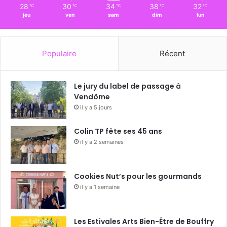
28
30
34
38
32
℃
℃
℃
℃
℃
jeu
ven
sam
dim
lun
Populaire
Récent
Le jury du label de passage à
Vendôme
il y a 5 jours
Colin TP fête ses 45 ans
il y a 2 semaines
Cookies Nut’s pour les gourmands
il y a 1 semaine
Les Estivales Arts Bien-Être de Bouffry