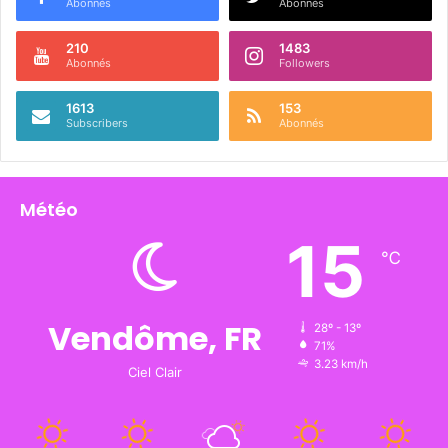
Abonnés
Abonnés
210
1483
Abonnés
Followers
1613
153
Subscribers
Abonnés
Météo
15
℃
Vendôme, FR
28º - 13º
71%
3.23 km/h
Ciel Clair