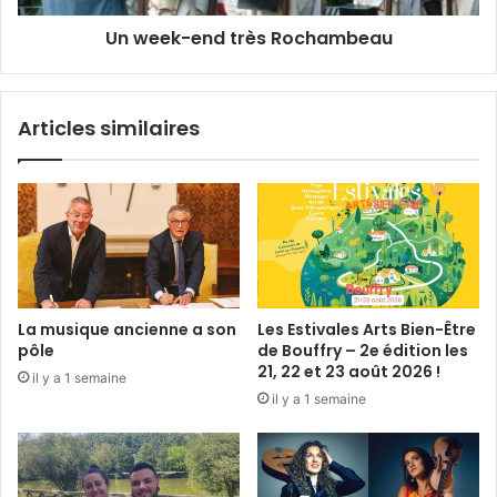
M
n
Un week-end très Rochambeau
a
d
r
t
q
r
u
è
Articles similaires
e
s
r
R
u
o
n
c
e
h
p
a
a
m
u
b
s
e
La musique ancienne a son
Les Estivales Arts Bien-Être
e
a
pôle
de Bouffry – 2e édition les
u
21, 22 et 23 août 2026 !
il y a 1 semaine
il y a 1 semaine