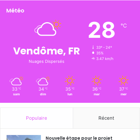
Météo
28
℃
Vendôme, FR
33º - 24º
35%
3.47 km/h
Nuages Dispersés
33
34
35
36
37
℃
℃
℃
℃
℃
sam
dim
lun
mar
mer
Populaire
Récent
Nouvelle étape pour le projet