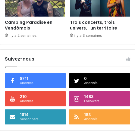
Camping Paradise en
Trois concerts, trois
Vendômois
univers, un territoire
il y a 2 semaines
il y a 3 semaines
Suivez-nous
8711
0
Abonnés
Abonnés
210
1483
Abonnés
Followers
1614
153
Subscribers
Abonnés