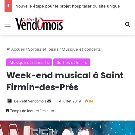
Nouvelle étape pour le projet hospitalier du site unique
Menu
R
Accueil
/
Sorties et loisirs
/
Musique et concerts
Musique et concerts
Sorties et loisirs
Week-end musical à Saint
Firmin-des-Prés
Le Petit Vendômois
E
4 juillet 2019
84
n
Temps de lecture 1 minute
v
o
y