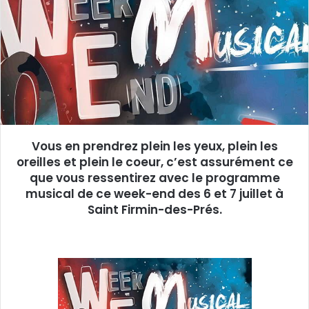
e
r
u
n
c
o
u
r
r
Vous en prendrez plein les yeux, plein les
i
oreilles et plein le coeur, c’est assurément ce
e
que vous ressentirez avec le programme
l
musical de ce week-end des 6 et 7 juillet à
Saint Firmin-des-Prés.