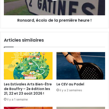
u
d
r
,
M
é
Ronsard, écolo de la première heure !
a
c
r
o
i
l
e
o
Articles similaires
d
e
l
a
p
r
e
m
i
Les Estivales Arts Bien-Être
Le CEV au Padel
è
de Bouffry – 2e édition les
il y a 2 semaines
r
21, 22 et 23 août 2026 !
e
il y a 1 semaine
h
e