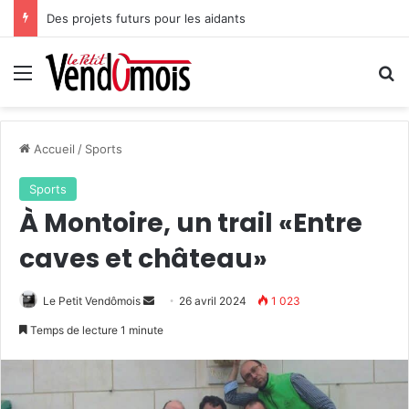
Des projets futurs pour les aidants
Menu
R
Accueil
/
Sports
Sports
À Montoire, un trail «Entre
caves et château»
Le Petit Vendômois
E
26 avril 2024
1 023
n
Temps de lecture 1 minute
v
o
y