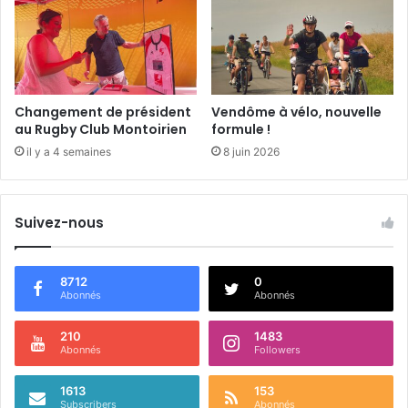
u
r
e
!
Changement de président
Vendôme à vélo, nouvelle
au Rugby Club Montoirien
formule !
il y a 4 semaines
8 juin 2026
Suivez-nous
8712
0
Abonnés
Abonnés
210
1483
Abonnés
Followers
1613
153
Subscribers
Abonnés