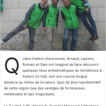
e
r
u
n
c
o
u
r
r
i
Q
e
uatre trailers chevronnés, Arnaud, Laurent,
l
Romain et Sam ont imaginé de faire découvrir
quelques lieux emblématiques du Vendômois à
travers un trail, soit une course longue
distance au milieu de la nature. Quoi de plus représentatif
de cette région que des vestiges de forteresses
médiévales et des troglodytes.
Le 7 juillet, à 9h, départ du Quartier Marescot à Montoire,