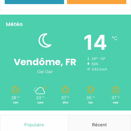
Météo
14
℃
Vendôme, FR
29º - 13º
59%
3.63 km/h
Ciel Clair
29
33
37
35
37
℃
℃
℃
℃
℃
ven
sam
dim
lun
mar
Populaire
Récent