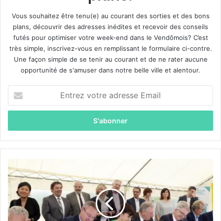
Vous souhaitez être tenu(e) au courant des sorties et des bons
plans, découvrir des adresses inédites et recevoir des conseils
futés pour optimiser votre week-end dans le Vendômois? C’est
très simple, inscrivez-vous en remplissant le formulaire ci-contre.
Une façon simple de se tenir au courant et de ne rater aucune
opportunité de s'amuser dans notre belle ville et alentour.
E
n
t
r
e
z
v
o
L
t
a
r
v
e
a
a
l
d
l