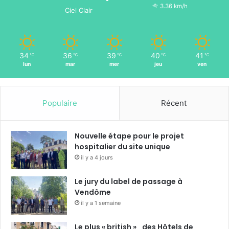
3.36 km/h
Ciel Clair
34
36
39
40
41
℃
℃
℃
℃
℃
lun
mar
mer
jeu
ven
Populaire
Récent
Nouvelle étape pour le projet
hospitalier du site unique
il y a 4 jours
Le jury du label de passage à
Vendôme
il y a 1 semaine
Le plus « british » des Hôtels de