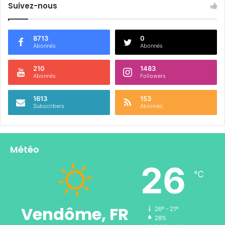
Suivez-nous
8713
0
Abonnés
Abonnés
210
1483
Abonnés
Followers
1613
153
Subscribers
Abonnés
Météo
26
℃
Vendôme, FR
26º - 21º
28%