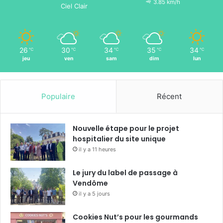
3.85 km/h
Ciel Clair
26
30
34
35
34
℃
℃
℃
℃
℃
jeu
ven
sam
dim
lun
Populaire
Récent
Nouvelle étape pour le projet
hospitalier du site unique
il y a 11 heures
Le jury du label de passage à
Vendôme
il y a 5 jours
Cookies Nut’s pour les gourmands