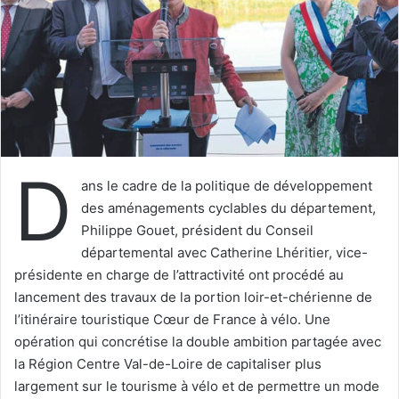
u
n
c
o
u
r
r
i
D
e
ans le cadre de la politique de développement
l
des aménagements cyclables du département,
Philippe Gouet, président du Conseil
départemental avec Catherine Lhéritier, vice-
présidente en charge de l’attractivité ont procédé au
lancement des travaux de la portion loir-et-chérienne de
l’itinéraire touristique Cœur de France à vélo. Une
opération qui concrétise la double ambition partagée avec
la Région Centre Val-de-Loire de capitaliser plus
largement sur le tourisme à vélo et de permettre un mode