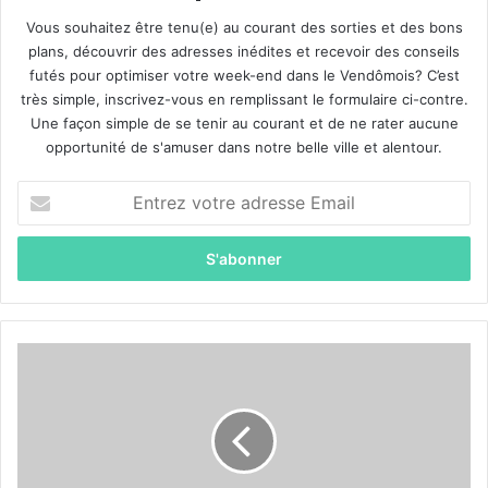
Vous souhaitez être tenu(e) au courant des sorties et des bons
plans, découvrir des adresses inédites et recevoir des conseils
futés pour optimiser votre week-end dans le Vendômois? C’est
très simple, inscrivez-vous en remplissant le formulaire ci-contre.
Une façon simple de se tenir au courant et de ne rater aucune
opportunité de s'amuser dans notre belle ville et alentour.
E
n
t
r
e
z
v
o
L
t
a
r
t
e
e
a
n
d
u