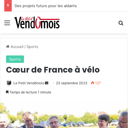
Des projets futurs pour les aidants
Menu
R
Accueil
/
Sports
Sports
Cœur de France à vélo
Le Petit Vendômois
E
23 septembre 2023
127
n
Temps de lecture 1 minute
v
o
y
e
r