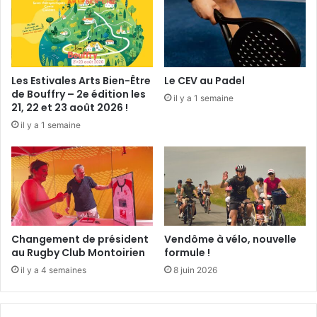
0
a
à
r
l
e
’
à
é
d
Les Estivales Arts Bien-Être
Le CEV au Padel
c
é
de Bouffry – 2e édition les
il y a 1 semaine
o
m
21, 22 et 23 août 2026 !
l
é
il y a 1 semaine
e
n
a
g
e
r
Changement de président
Vendôme à vélo, nouvelle
au Rugby Club Montoirien
formule !
il y a 4 semaines
8 juin 2026