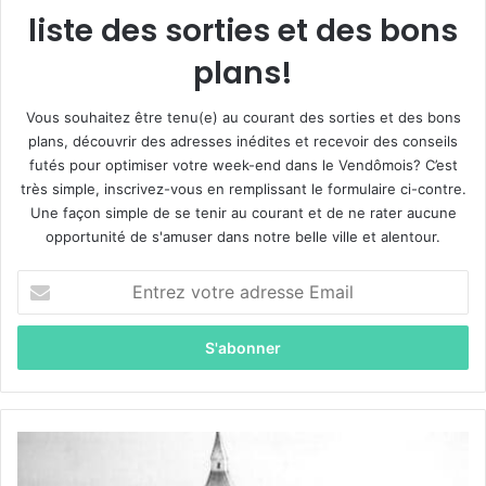
liste des sorties et des bons
plans!
Vous souhaitez être tenu(e) au courant des sorties et des bons
plans, découvrir des adresses inédites et recevoir des conseils
futés pour optimiser votre week-end dans le Vendômois? C’est
très simple, inscrivez-vous en remplissant le formulaire ci-contre.
Une façon simple de se tenir au courant et de ne rater aucune
opportunité de s'amuser dans notre belle ville et alentour.
E
n
t
r
e
z
v
o
1
t
5
r