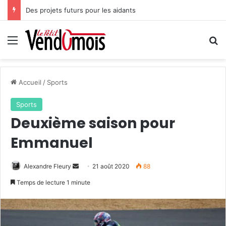
Des projets futurs pour les aidants
Menu
R
Accueil
/
Sports
Sports
Deuxième saison pour
Emmanuel
Alexandre Fleury
E
21 août 2020
88
n
Temps de lecture 1 minute
v
o
y