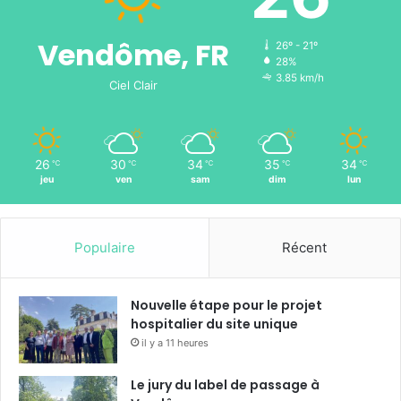
Vendôme, FR
26º - 21º
28%
3.85 km/h
Ciel Clair
26
30
34
35
34
℃
℃
℃
℃
℃
jeu
ven
sam
dim
lun
Populaire
Récent
Nouvelle étape pour le projet
hospitalier du site unique
il y a 11 heures
Le jury du label de passage à