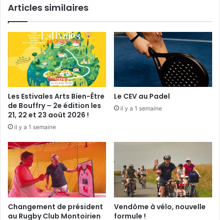
Articles similaires
e
t
a
i
t
à
l
a
c
a
Les Estivales Arts Bien-Être
Le CEV au Padel
v
de Bouffry – 2e édition les
il y a 1 semaine
e
21, 22 et 23 août 2026 !
il y a 1 semaine
Changement de président
Vendôme à vélo, nouvelle
au Rugby Club Montoirien
formule !