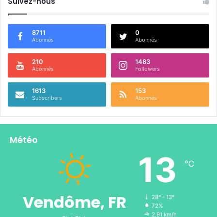
Suivez-nous
8711
0
Abonnés
Abonnés
210
1483
Abonnés
Followers
1613
153
Subscribers
Abonnés
Météo
13
℃
Vendôme, FR
28º - 13º
72%
2.91 km/h