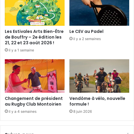
s
a
d
i
e
t
l
T
’
h
Les Estivales Arts Bien-Être
Le CEV au Padel
A
é
de Bouffry – 2e édition les
il y a 2 semaines
v
â
21, 22 et 23 août 2026 !
e
t
il y a 1 semaine
n
r
i
e
r
.
4
.
1
.
Changement de président
Vendôme à vélo, nouvelle
au Rugby Club Montoirien
formule !
il y a 4 semaines
8 juin 2026