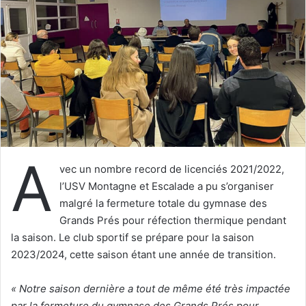
e
r
u
n
c
o
u
r
r
i
A
e
vec un nombre record de licenciés 2021/2022,
l
l’USV Montagne et Escalade a pu s’organiser
malgré la fermeture totale du gymnase des
Grands Prés pour réfection thermique pendant
la saison. Le club sportif se prépare pour la saison
2023/2024, cette saison étant une année de transition.
« Notre saison dernière a tout de même été très impactée
par la fermeture du gymnase des Grands Prés pour