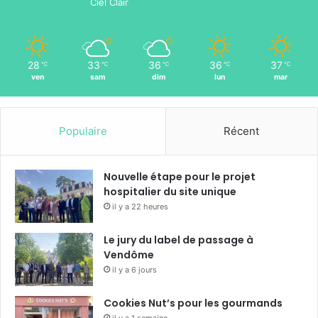
Ciel Clair
28
33
36
36
37
℃
℃
℃
℃
℃
ven
sam
dim
lun
mar
Populaire
Récent
Nouvelle étape pour le projet
hospitalier du site unique
il y a 22 heures
Le jury du label de passage à
Vendôme
il y a 6 jours
Cookies Nut’s pour les gourmands