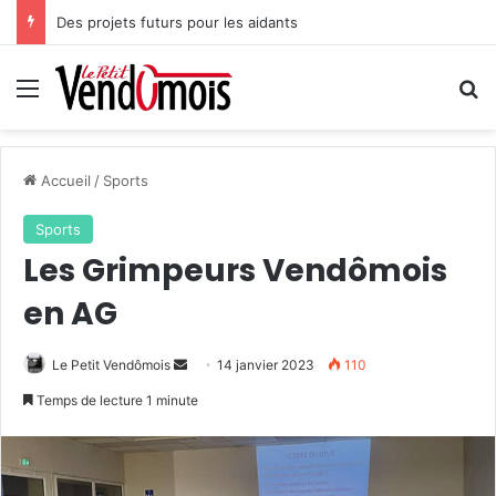
Des projets futurs pour les aidants
Menu
R
Accueil
/
Sports
Sports
Les Grimpeurs Vendômois
en AG
Le Petit Vendômois
E
14 janvier 2023
110
n
Temps de lecture 1 minute
v
o
y