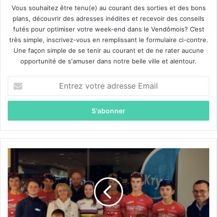
Vous souhaitez être tenu(e) au courant des sorties et des bons
plans, découvrir des adresses inédites et recevoir des conseils
futés pour optimiser votre week-end dans le Vendômois? C’est
très simple, inscrivez-vous en remplissant le formulaire ci-contre.
Une façon simple de se tenir au courant et de ne rater aucune
opportunité de s'amuser dans notre belle ville et alentour.
E
n
t
r
e
z
v
o
K
t
r
r
y
e
s
a
p
d
a
r
r