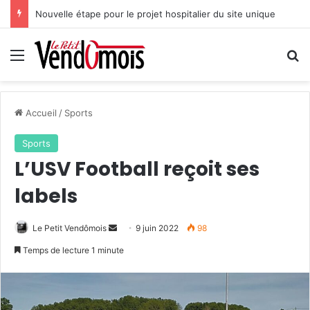
Nouvelle étape pour le projet hospitalier du site unique
Menu
R
Accueil
/
Sports
Sports
L’USV Football reçoit ses
labels
Le Petit Vendômois
E
9 juin 2022
98
n
Temps de lecture 1 minute
v
o
y