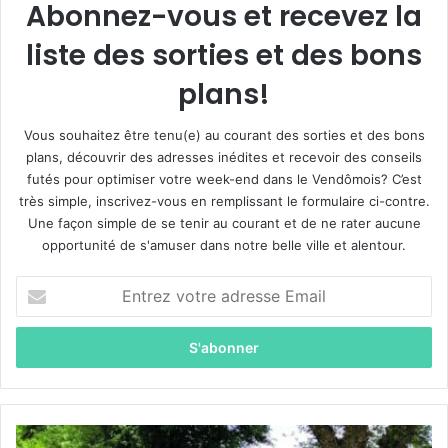
Abonnez-vous et recevez la
liste des sorties et des bons
plans!
Vous souhaitez être tenu(e) au courant des sorties et des bons
plans, découvrir des adresses inédites et recevoir des conseils
futés pour optimiser votre week-end dans le Vendômois? C’est
très simple, inscrivez-vous en remplissant le formulaire ci-contre.
Une façon simple de se tenir au courant et de ne rater aucune
opportunité de s'amuser dans notre belle ville et alentour.
E
n
t
r
e
z
v
o
D