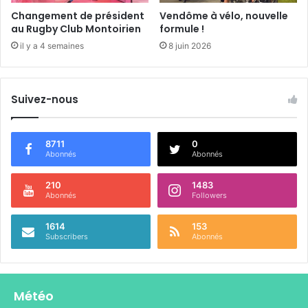
e
Changement de président
Vendôme à vélo, nouvelle
-
au Rugby Club Montoirien
formule !
s
il y a 4 semaines
8 juin 2026
u
r
-
Suivez-nous
l
e
-
L
8711
0
Abonnés
Abonnés
o
i
r
210
1483
Abonnés
Followers
1614
153
Subscribers
Abonnés
Météo