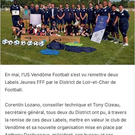
e
r
u
n
c
o
u
r
r
i
e
En mai, l’US Vendôme Football s’est vu remettre deux
l
Labels Jeunes FFF par le District de Loir-et-Cher de
Football.
Corentin Lozano, conseiller technique et Tony Cizeau,
secrétaire général, tous deux du District ont pu, à travers
la remise de ces deux Labels, mettre en valeur le club de
Vendôme et sa nouvelle organisation mise en place par
Anthony Desbureaux, président, son bureau et ses