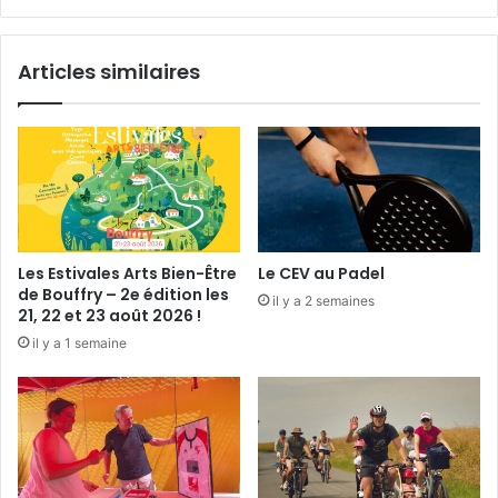
ô
a
m
i
e
l
Articles similaires
l
i
e
r
e
x
p
o
s
Les Estivales Arts Bien-Être
Le CEV au Padel
e
de Bouffry – 2e édition les
il y a 2 semaines
à
21, 22 et 23 août 2026 !
l
il y a 1 semaine
a
C
h
a
r
t
r