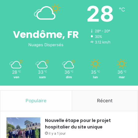
28
℃
Vendôme, FR
28º - 20º
30%
3.12 km/h
Nuages Dispersés
28
33
36
35
36
℃
℃
℃
℃
℃
ven
sam
dim
lun
mar
Populaire
Récent
Nouvelle étape pour le projet
hospitalier du site unique
il y a 1 jour