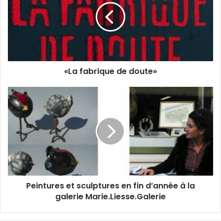
e
f
a
a
d
b
r
r
e
i
s
q
s
«La fabrique de doute»
u
e
e
E
d
P
m
e
e
a
d
i
i
o
n
l
u
t
t
u
e
r
»
e
s
Peintures et sculptures en fin d’année à la
e
galerie Marie.Liesse.Galerie
t
s
c