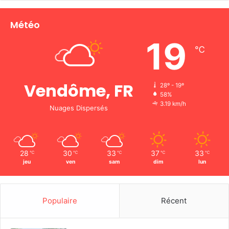
Météo
19
℃
Vendôme, FR
28º - 19º
58%
3.19 km/h
Nuages Dispersés
28
30
33
37
33
℃
℃
℃
℃
℃
jeu
ven
sam
dim
lun
Populaire
Récent