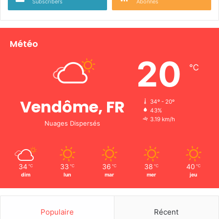
Subscribers
Abonnés
Météo
20
℃
Vendôme, FR
34º - 20º
43%
3.19 km/h
Nuages Dispersés
34
33
36
38
40
℃
℃
℃
℃
℃
dim
lun
mar
mer
jeu
Populaire
Récent