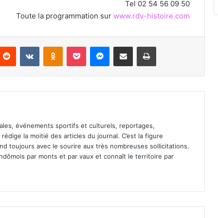
Tel 02 54 56 09 50
Toute la programmation sur
www.rdv-histoire.com
Reddit
VKontakte
Odnoklassniki
Pocket
Messenger
Partager par email
Imprimer
ales, événements sportifs et culturels, reportages,
l rédige la moitié des articles du journal. C’est la figure
pond toujours avec le sourire aux très nombreuses sollicitations.
dômois par monts et par vaux et connaît le territoire par