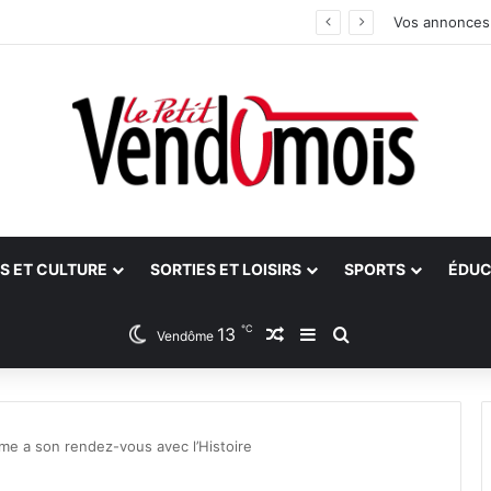
 aidants
Vos annonces
S ET CULTURE
SORTIES ET LOISIRS
SPORTS
ÉDUC
℃
13
Article Aléatoire
Sidebar (barre latéra
Rechercher
Vendôme
e a son rendez-vous avec l’Histoire