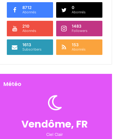
8712
0
Abonnés
Abonnés
210
1483
Abonnés
Followers
1613
153
Subscribers
Abonnés
Météo
Vendôme, FR
Ciel Clair