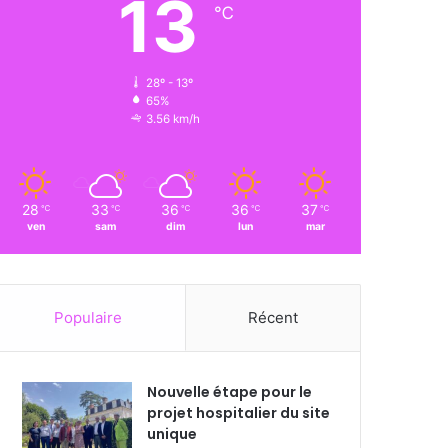
13
℃
28º - 13º
65%
3.56 km/h
28
33
36
36
37
℃
℃
℃
℃
℃
ven
sam
dim
lun
mar
Populaire
Récent
Nouvelle étape pour le
projet hospitalier du site
unique