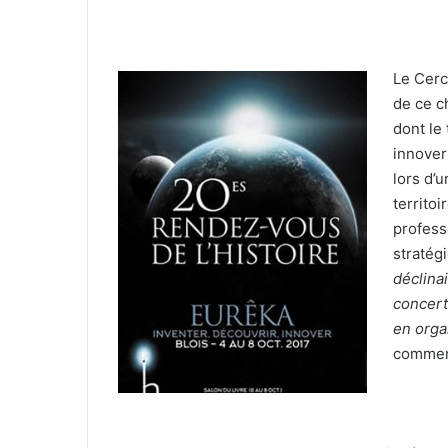
Le Cerc
de ce c
dont le
innover
lors d’
territo
profess
stratég
déclina
concert
en orga
comment