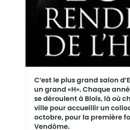
r
r
i
e
l
C’est le plus grand salon d’
un grand «H». Chaque année,
se déroulent à Blois, là où c
ville pour accueillir un col
octobre, pour la première fo
Vendôme.