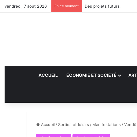
vendredi, 7 août 2026
En ce moment
Des projets futurs pour les
ACCUEIL
ÉCONOMIE ET SOCIÉTÉ
ART
Accueil
/
Sorties et loisirs
/
Manifestations
/
Vendôm