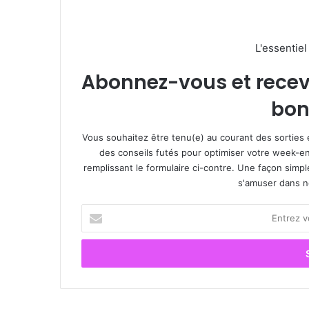
L'essentie
Abonnez-vous et recevez
bon
Vous souhaitez être tenu(e) au courant des sorties 
des conseils futés pour optimiser votre week-en
remplissant le formulaire ci-contre. Une façon simp
s'amuser dans not
E
n
t
r
e
z
v