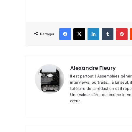
Facebook
X
Linkedin
Tumblr
Pinterest
Partager
Alexandre Fleury
Il est partout ! Assemblées génér
interviews, portraits… à lui seul, i
tutélaire de la rédaction et il ré
Une valeur sûre, qui écume le Ven
cœur.