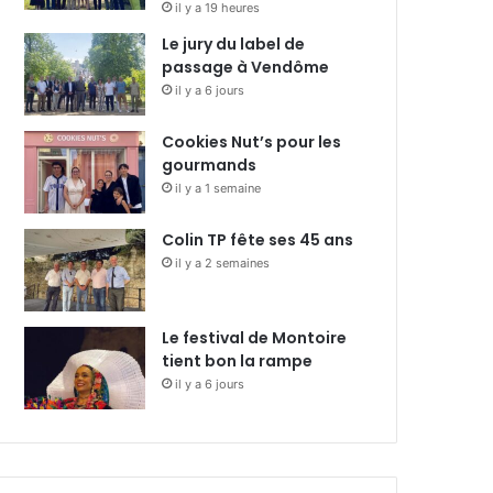
il y a 19 heures
Le jury du label de
passage à Vendôme
il y a 6 jours
Cookies Nut’s pour les
gourmands
il y a 1 semaine
Colin TP fête ses 45 ans
il y a 2 semaines
Le festival de Montoire
tient bon la rampe
il y a 6 jours