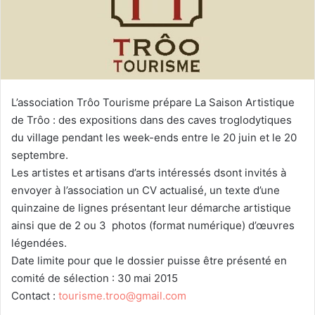
u
n
c
o
u
r
L’association Trôo Tourisme prépare La Saison Artistique
r
de Trôo : des expositions dans des caves troglodytiques
i
du village pendant les week-ends entre le 20 juin et le 20
e
septembre.
l
Les artistes et artisans d’arts intéressés dsont invités à
envoyer à l’association un CV actualisé, un texte d’une
quinzaine de lignes présentant leur démarche artistique
ainsi que de 2 ou 3 photos (format numérique) d’œuvres
légendées.
Date limite pour que le dossier puisse être présenté en
comité de sélection : 30 mai 2015
Contact :
tourisme.troo@gmail.com