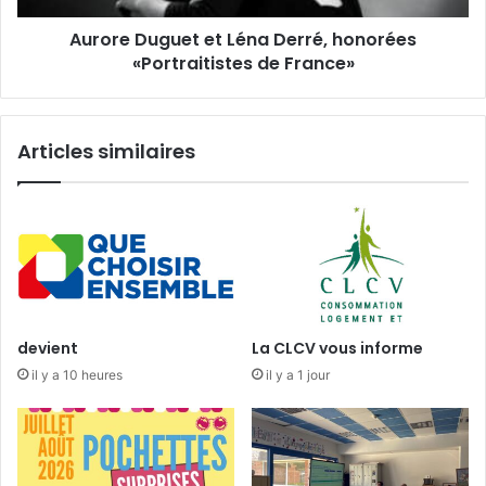
e
g
Aurore Duguet et Léna Derré, honorées
u
«Portraitistes de France»
e
t
e
t
Articles similaires
L
é
n
a
D
e
r
r
é
devient
La CLCV vous informe
,
il y a 10 heures
il y a 1 jour
h
o
n
o
r