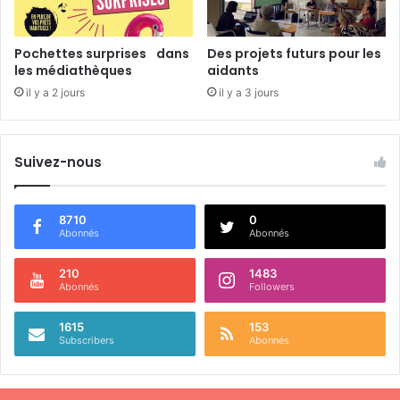
é
e
s
Pochettes surprises dans
Des projets futurs pour les
«
les médiathèques
aidants
P
il y a 2 jours
il y a 3 jours
o
r
t
r
Suivez-nous
a
i
t
8710
0
i
Abonnés
Abonnés
s
t
210
1483
Abonnés
Followers
e
s
d
1615
153
Subscribers
Abonnés
e
F
r