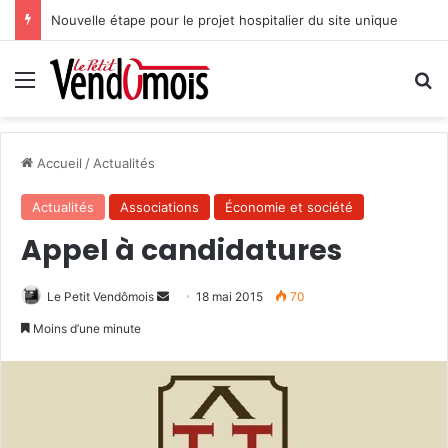
Nouvelle étape pour le projet hospitalier du site unique
Menu
R
Accueil
/
Actualités
Actualités
Associations
Économie et société
Appel à candidatures
Le Petit Vendômois
E
18 mai 2015
70
n
Moins d’une minute
v
o
y
e
r