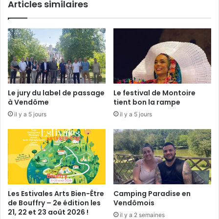
Articles similaires
h
e
a
j
l
u
d
i
e
l
R
l
o
e
c
t
h
e
Le jury du label de passage
Le festival de Montoire
a
t
à Vendôme
tient bon la rampe
m
a
il y a 5 jours
il y a 5 jours
b
o
e
û
a
t
u
l
e
5
j
Les Estivales Arts Bien-Être
Camping Paradise en
u
de Bouffry – 2e édition les
Vendômois
i
21, 22 et 23 août 2026 !
il y a 2 semaines