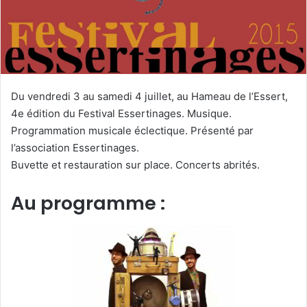
u
n
c
o
u
r
Du vendredi 3 au samedi 4 juillet, au Hameau de l’Essert,
r
4e édition du Festival Essertinages. Musique.
i
Programmation musicale éclectique. Présenté par
e
l’association Essertinages.
l
Buvette et restauration sur place. Concerts abrités.
Au programme :