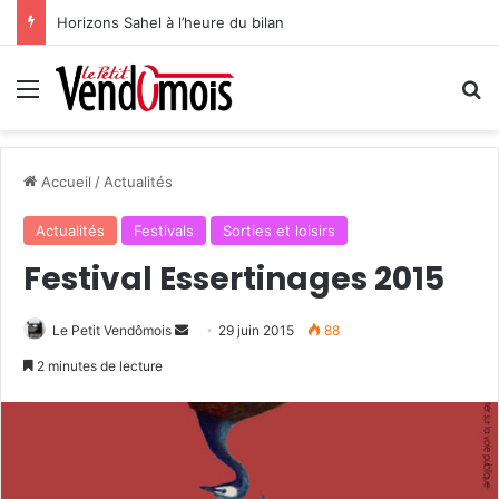
Horizons Sahel à l’heure du bilan
Menu
R
Accueil
/
Actualités
Actualités
Festivals
Sorties et loisirs
Festival Essertinages 2015
Le Petit Vendômois
E
29 juin 2015
88
n
2 minutes de lecture
v
o
y
e
r