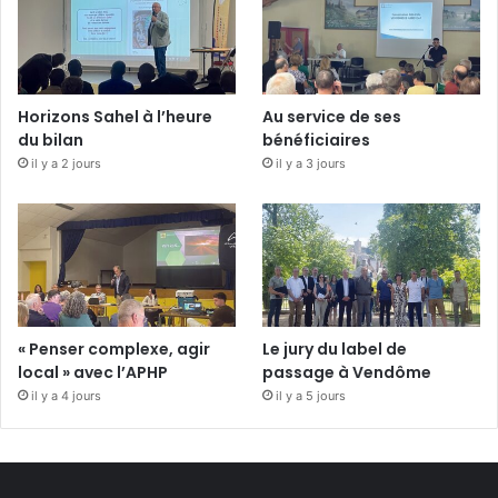
Horizons Sahel à l’heure
Au service de ses
du bilan
bénéficiaires
il y a 2 jours
il y a 3 jours
« Penser complexe, agir
Le jury du label de
local » avec l’APHP
passage à Vendôme
il y a 4 jours
il y a 5 jours