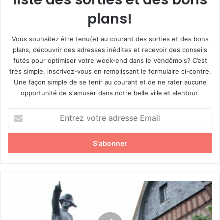
plans!
Vous souhaitez être tenu(e) au courant des sorties et des bons
plans, découvrir des adresses inédites et recevoir des conseils
futés pour optimiser votre week-end dans le Vendômois? C’est
très simple, inscrivez-vous en remplissant le formulaire ci-contre.
Une façon simple de se tenir au courant et de ne rater aucune
opportunité de s'amuser dans notre belle ville et alentour.
E
n
t
r
e
z
v
o
C
t
é
r
r
e
é