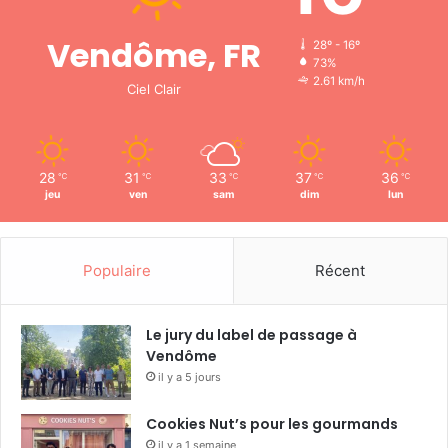
Vendôme, FR
28º - 16º
73%
2.61 km/h
Ciel Clair
28
31
33
37
36
℃
℃
℃
℃
℃
jeu
ven
sam
dim
lun
Populaire
Récent
Le jury du label de passage à
Vendôme
il y a 5 jours
Cookies Nut’s pour les gourmands
il y a 1 semaine