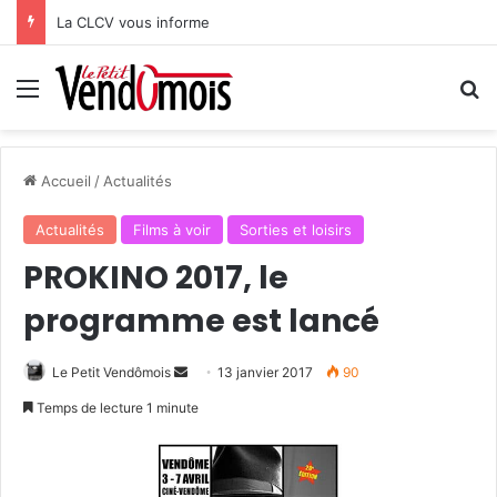
La CLCV vous informe
Menu
R
Accueil
/
Actualités
Actualités
Films à voir
Sorties et loisirs
PROKINO 2017, le
programme est lancé
Le Petit Vendômois
E
13 janvier 2017
90
n
Temps de lecture 1 minute
v
o
y