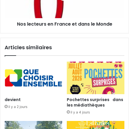
e
t
r
e
1
u
1
Nos lecteurs en France et dans le Monde
r
e
s
é
e
d
n
Articles similaires
i
F
t
r
i
a
o
n
n
c
:
e
d
e
u
t
1
d
devient
Pochettes surprises dans
e
a
les médiathèques
il y a 2 jours
r
n
il y a 4 jours
j
s
a
l
n
e