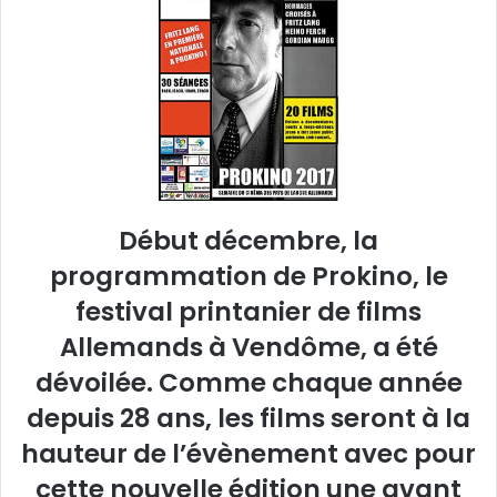
e
r
u
n
c
o
u
r
r
Début décembre, la
i
programmation de Prokino, le
e
l
festival printanier de films
Allemands à Vendôme, a été
dévoilée. Comme chaque année
depuis 28 ans, les films seront à la
hauteur de l’évènement avec pour
cette nouvelle édition une avant