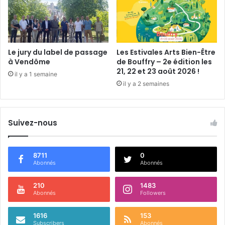
v
M
i
o
e
n
r
d
a
e
Le jury du label de passage
Les Estivales Arts Bien-Être
u
à Vendôme
de Bouffry – 2e édition les
3
21, 22 et 23 août 2026 !
il y a 1 semaine
1
il y a 2 semaines
m
a
r
s
Suivez-nous
2
0
1
8711
0
Abonnés
Abonnés
7
210
1483
Abonnés
Followers
1616
153
Subscribers
Abonnés