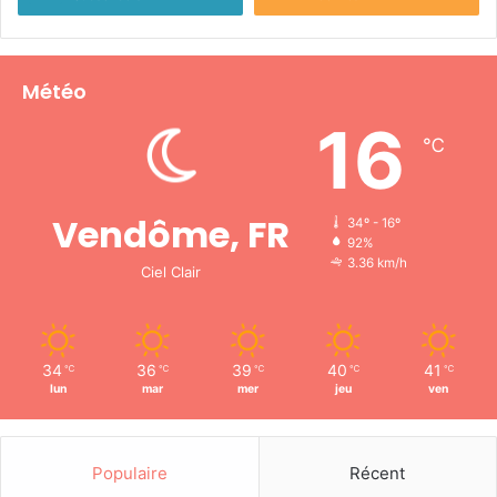
Météo
16
℃
Vendôme, FR
34º - 16º
92%
3.36 km/h
Ciel Clair
34
36
39
40
41
℃
℃
℃
℃
℃
lun
mar
mer
jeu
ven
Populaire
Récent