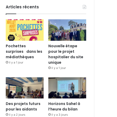
Articles récents
Pochettes
Nouvelle étape
surprises dans les
pour le projet
médiathèques
hospitalier du site
unique
il y a 1 jour
il y a 1 jour
Des projets futurs
Horizons Sahel à
pour les aidants
l’heure du bilan
il y a 2 jours
il y a 3 jours