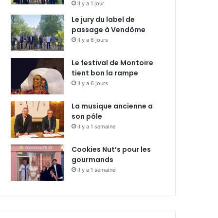
il y a 1 jour
Le jury du label de
passage à Vendôme
il y a 6 jours
Le festival de Montoire
tient bon la rampe
il y a 6 jours
La musique ancienne a
son pôle
il y a 1 semaine
Cookies Nut’s pour les
gourmands
il y a 1 semaine