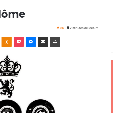
ndôme
86
2 minutes de lecture
ontakte
Odnoklassniki
Pocket
Messenger
Partager par email
Imprimer