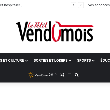
et hospitalier du site unique
Vos annonces
S ET CULTURE
SORTIES ET LOISIRS
SPORTS
ÉDUC
℃
28
Article Aléatoire
Sidebar (barre latéra
Rechercher
Vendôme