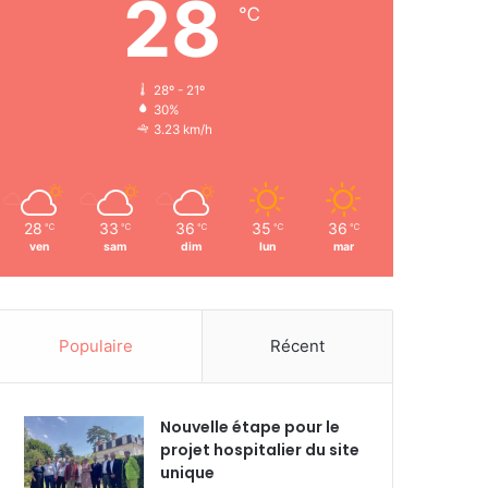
28
℃
28º - 21º
30%
3.23 km/h
28
33
36
35
36
℃
℃
℃
℃
℃
ven
sam
dim
lun
mar
Populaire
Récent
Nouvelle étape pour le
projet hospitalier du site
unique