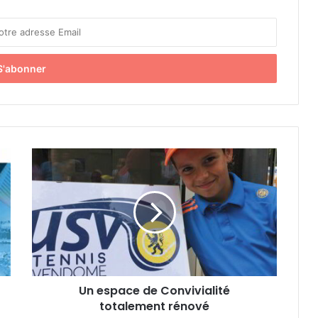
U
n
e
s
p
a
c
e
d
Un espace de Convivialité
e
totalement rénové
C