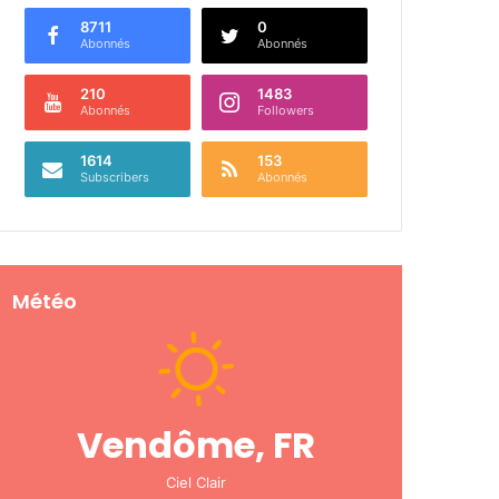
8711
0
Abonnés
Abonnés
210
1483
Abonnés
Followers
1614
153
Subscribers
Abonnés
Météo
Vendôme, FR
Ciel Clair