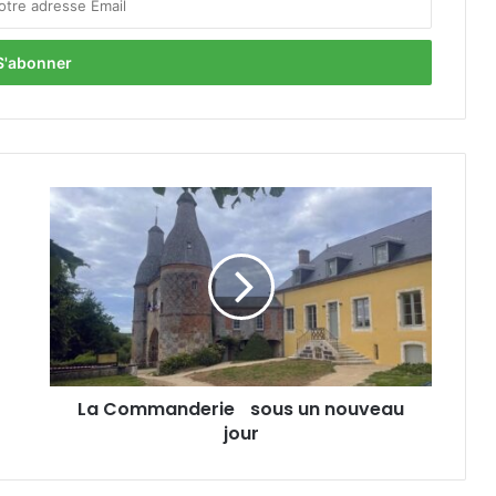
L
a
C
o
m
m
a
n
d
La Commanderie sous un nouveau
e
jour
r
i
e