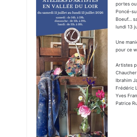
portes ou
Poncé-sur
Boeuf… sa
lundi 13 j
Une manièr
pour ce w
Artistes 
Chauchere
Ibrahim J
Frédéric 
Yves Fran
Patrice Ru