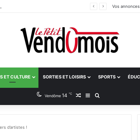
 bilan
Vos annonces
S ET CULTURE
SORTIES ET LOISIRS
SPORTS
ÉDUC
℃
14
Article Aléatoire
Sidebar (barre latéra
Rechercher
Vendôme
rs d’artistes !