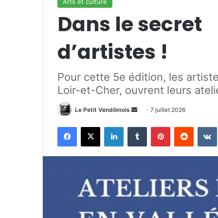
Arts et culture
Dans le secret 
d’artistes !
Pour cette 5e édition, les artist
Loir-et-Cher, ouvrent leurs atelie
Le Petit Vendômois
E
7 juillet 2026
n
Facebook
X
Linkedin
Tumblr
Pinterest
Reddit
VK
v
o
y
e
r
u
n
c