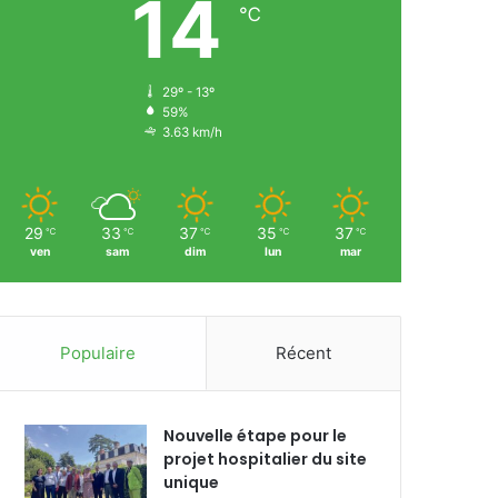
14
℃
29º - 13º
59%
3.63 km/h
29
33
37
35
37
℃
℃
℃
℃
℃
ven
sam
dim
lun
mar
Populaire
Récent
Nouvelle étape pour le
projet hospitalier du site
unique