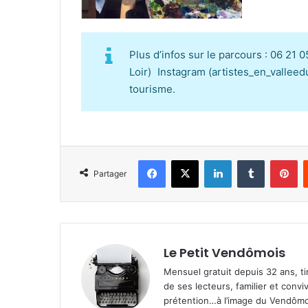
Plus d’infos sur le parcours : 06 21 
Loir) Instagram (artistes_en_valleed
tourisme.
Facebook
X
Linkedin
Tumblr
Pinterest
Partager
Le Petit Vendômois
Mensuel gratuit depuis 32 ans, t
de ses lecteurs, familier et convi
prétention…à l’image du Vendômoi