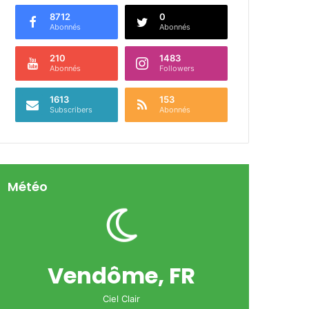
8712
0
Abonnés
Abonnés
210
1483
Abonnés
Followers
1613
153
Subscribers
Abonnés
Météo
Vendôme, FR
Ciel Clair