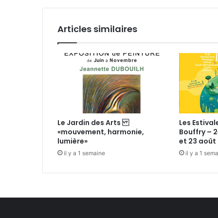
a
l
n
d
Articles similaires
e
r
i
e
A
r
v
i
l
Le Jardin des Arts
Les Estival
l
«mouvement, harmonie,
Bouffry – 2
e
lumière»
et 23 août 
il y a 1 semaine
il y a 1 sem