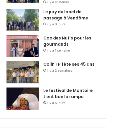
il y a 18 heures
Le jury du label de
passage à Vendôme
il y a 6 jours
Cookies Nut’s pour les
gourmands
il y a 1 semaine
Colin TP fête ses 45 ans
il y a 2 semaines
Le festival de Montoire
tient bon la rampe
il y a 6 jours