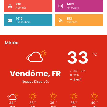
210
1483
Abonnés
Followers
1616
153
Subscribers
Abonnés
Météo
33
℃
Vendôme, FR
34º - 25º
32%
2 km/h
Nuages Dispersés
34
33
36
38
40
℃
℃
℃
℃
℃
dim
lun
mar
mer
jeu