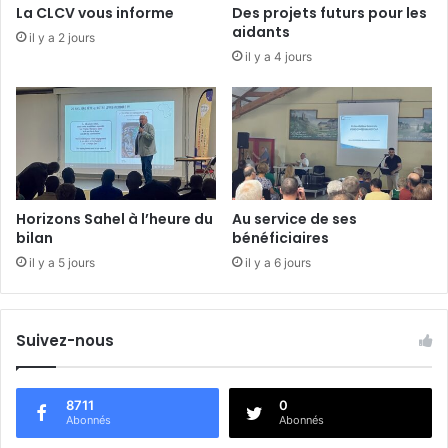
r
La CLCV vous informe
Des projets futurs pour les
e
aidants
il y a 2 jours
S
il y a 4 jours
o
c
i
a
l
d
e
V
Horizons Sahel à l’heure du
Au service de ses
e
bilan
bénéficiaires
n
il y a 5 jours
il y a 6 jours
d
ô
m
e
Suivez-nous
8711
0
Abonnés
Abonnés