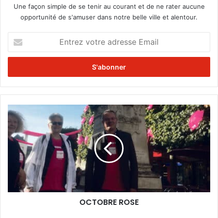
Une façon simple de se tenir au courant et de ne rater aucune
opportunité de s'amuser dans notre belle ville et alentour.
E
n
t
r
e
z
v
o
O
t
C
r
T
e
O
a
B
d
R
r
E
e
R
s
O
s
OCTOBRE ROSE
S
e
E