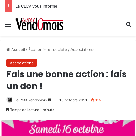
La CLCV vous informe
Menu
R
Accueil
/
Économie et société
/
Associations
Associations
Fais une bonne action : fais
un don !
Le Petit Vendômois
E
13 octobre 2021
115
n
Temps de lecture 1 minute
v
o
y