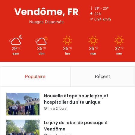
Vendôme, FR
31º - 25º
22%
0.94 km/h
Nuages Dispersés
29
35
35
35
37
℃
℃
℃
℃
℃
sam
dim
lun
mar
mer
Populaire
Récent
Nouvelle étape pour le projet
hospitalier du site unique
il y a 2 jours
Le jury du label de passage à
Vendôme