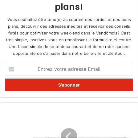
plans!
Vous souhaitez être tenu(e) au courant des sorties et des bons
plans, découvrir des adresses inédites et recevoir des conseils
futés pour optimiser votre week-end dans le Vendômois? C’est
très simple, inscrivez-vous en remplissant le formulaire ci-contre.
Une façon simple de se tenir au courant et de ne rater aucune
opportunité de s'amuser dans notre belle ville et alentour.
E
n
t
r
e
z
v
o
V
t
a
r
c
e
c
a
i