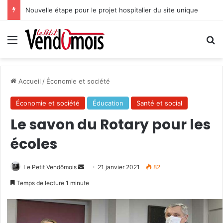
Nouvelle étape pour le projet hospitalier du site unique
Menu
R
Accueil
/
Économie et société
Économie et société
Éducation
Santé et social
Le savon du Rotary pour les
écoles
Le Petit Vendômois
E
21 janvier 2021
82
n
Temps de lecture 1 minute
v
o
y