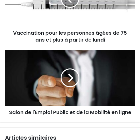
d
n
r
a
e
t
s
i
s
Vaccination pour les personnes âgées de 75
o
e
ans et plus à partir de lundi
n
E
p
m
o
S
a
u
a
i
r
l
l
l
o
e
n
s
d
p
e
e
l
r
'
s
Salon de l'Emploi Public et de la Mobilité en ligne
E
o
m
n
p
n
l
Articles similaires
e
o