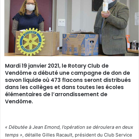
e
r
u
n
c
o
u
r
r
Mardi 19 janvier 2021, le Rotary Club de
i
Vendôme a débuté une campagne de don de
e
savon liquide où 473 flacons seront distribués
l
dans les collèges et dans toutes les écoles
élémentaires de l’arrondissement de
Vendôme.
« Débutée à Jean Emond, l’opération se déroulera en deux
temps »
, détaille Gilles Racault, président du Club Service