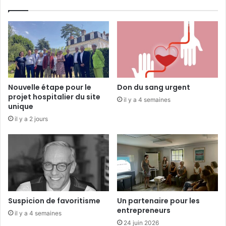
s
i
â
P
g
u
é
b
e
l
s
i
d
c
e
e
Nouvelle étape pour le
Don du sang urgent
7
t
projet hospitalier du site
il y a 4 semaines
5
d
unique
a
e
il y a 2 jours
n
l
s
a
e
M
t
o
p
b
l
i
u
l
s
i
Suspicion de favoritisme
Un partenaire pour les
à
t
entrepreneurs
il y a 4 semaines
p
é
24 juin 2026