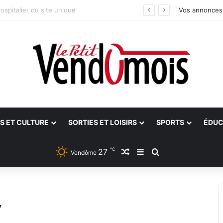
ants
Vos annonces
S ET CULTURE
SORTIES ET LOISIRS
SPORTS
ÉDUC
℃
27
Article Aléatoire
Sidebar (barre latéra
Rechercher
Vendôme
”