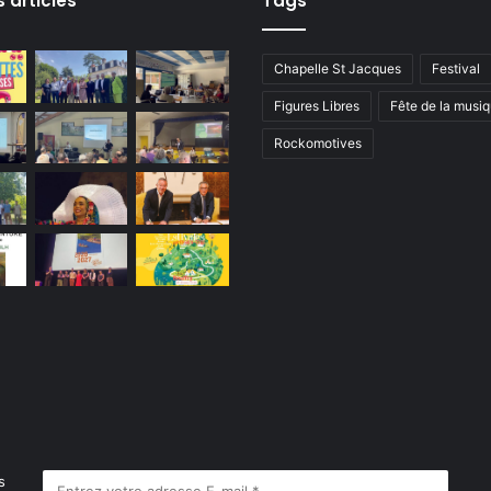
s articles
Tags
Chapelle St Jacques
Festival
Figures Libres
Fête de la musi
Rockomotives
s